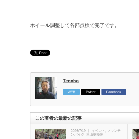
ホイール調整して各部点検で完了です。
Tencho
WEB
Twitter
Facebook
この著者の最新の記事
2026/7/19
イベント
,
マウンテ
ンバイク
,
里山探検隊