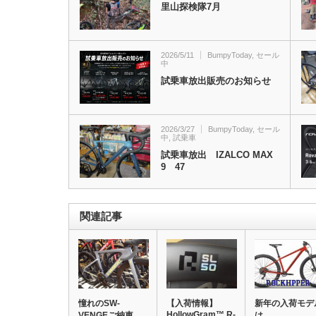
里山探検隊7月
2026/5/11
BumpyToday
,
セール
中
試乗車放出販売のお知らせ
2026/3/27
BumpyToday
,
セール
中
,
試乗車
試乗車放出 IZALCO MAX
9 47
関連記事
憧れのSW-
【入荷情報】
新年の入荷モデ
HollowGram™ R-
VENGEご納車
は