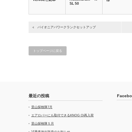
SL 50
パイオニアパワークランクセットアップ
トップページに戻る
最近の投稿
Facebo
里山探検隊7月
エアロバーにも取付できるKNOG Oi再入荷
里山探検隊５月
試乗車放出販売のお知らせ