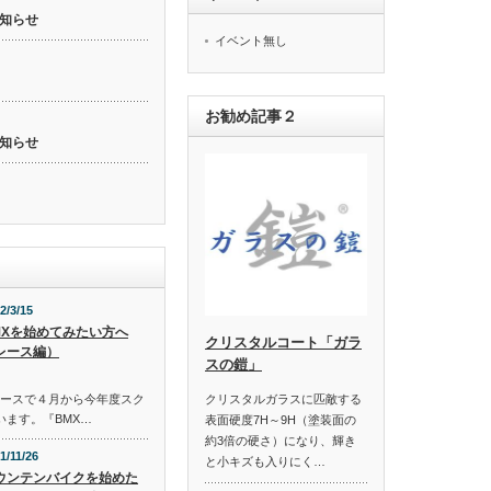
知らせ
イベント無し
お勧め記事２
知らせ
2/3/15
MXを始めてみたい方へ
クリスタルコート「ガラ
レース編）
スの鎧」
コースで４月から今年度スク
クリスタルガラスに匹敵する
います。『BMX…
表面硬度7H～9H（塗装面の
約3倍の硬さ）になり、輝き
1/11/26
と小キズも入りにく…
ウンテンバイクを始めた