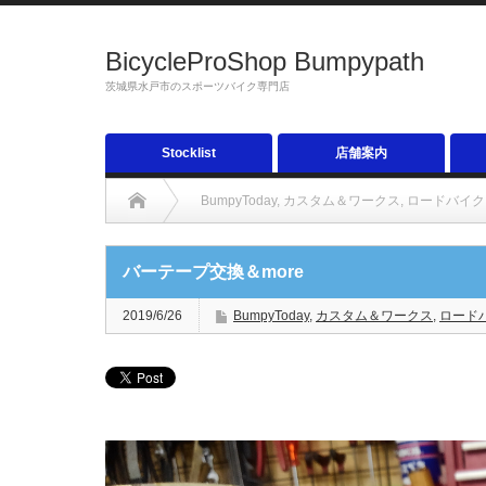
BicycleProShop Bumpypath
茨城県水戸市のスポーツバイク専門店
Stocklist
店舗案内
BumpyToday
,
カスタム＆ワークス
,
ロードバイク
バーテープ交換＆more
2019/6/26
BumpyToday
,
カスタム＆ワークス
,
ロード