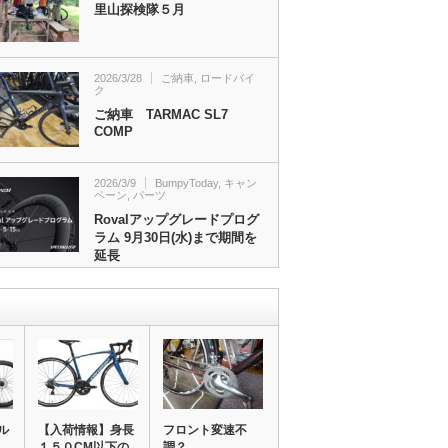
里山探検隊５月
2026/3/28
ご納車
,
ロードバイ
ク
ご納車 TARMAC SL7
COMP
2026/3/9
BumpyToday
,
キャン
ペーン
,
パーツ
Rovalアップグレードプログ
ラム 9月30日(水)まで期間を
延長
ル
【入荷情報】身長
フロント変速不
１５０CM以下の
調？