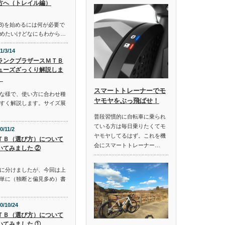
方へ（トレイル編）
B)を始めるには何が必要で
めたいけどなにもわから…
1/3/14
ランクブラザースＭＴＢ
ューズざっくり解説しま
。
スマートトレーナーでモ
な様で、使い方に合わせ種
ヤモヤをぶっ飛ばせ！
すく解説します。サイズ展
普段習慣的に自転車に乗られ
ている方は毎日乗りたくてモ
0/11/2
ヤモヤしてるはず。これを機
ＴＢ（選び方）について
会にスマートトレーナー…
いてみました ②
に分けましたが、今回は上
単に（独断と偏見多め）書
0/10/24
ＴＢ（選び方）について
いてみました ①