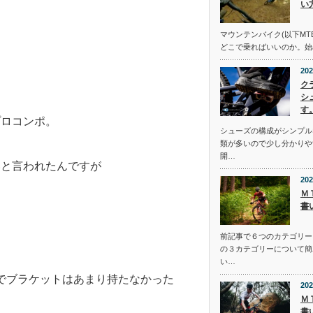
い
マウンテンバイク(以下MT
どこで乗ればいいのか。始
202
ク
シ
す
プロコンポ。
シューズの構成がシンプル
類が多いので少し分かりや
開…
いと言われたんですが
202
Ｍ
書
。
前記事で６つのカテゴリー
の３カテゴリーについて簡
い…
ンでブラケットはあまり持たなかった
202
Ｍ
書