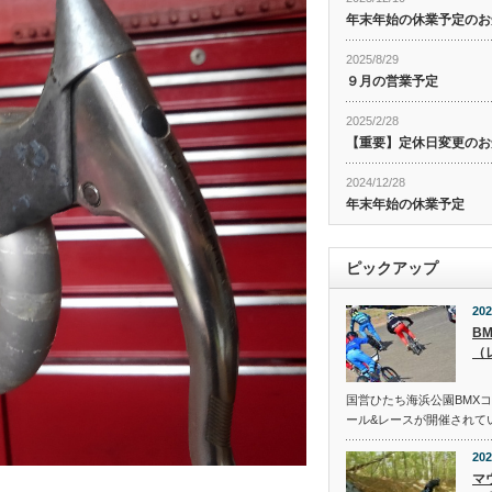
年末年始の休業予定のお
2025/8/29
９月の営業予定
2025/2/28
【重要】定休日変更のお
2024/12/28
年末年始の休業予定
ピックアップ
202
B
（
国営ひたち海浜公園BMX
ール&レースが開催されて
202
マ