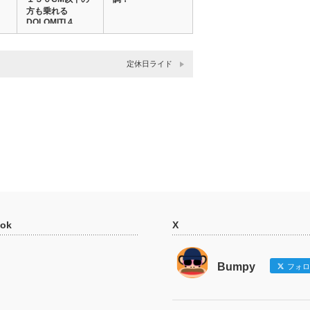
方も乗れる
DOLOMITI 4…
定休日ライド
ok
X
Bumpy
フォロ