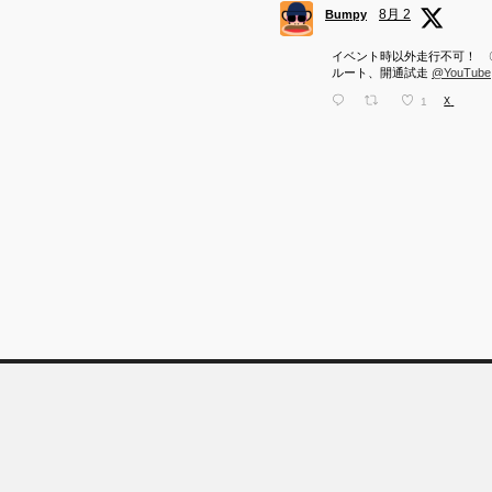
8月 2
Bumpy
イベント時以外走行不可！ 
ルート、開通試走
@YouTube
1
X