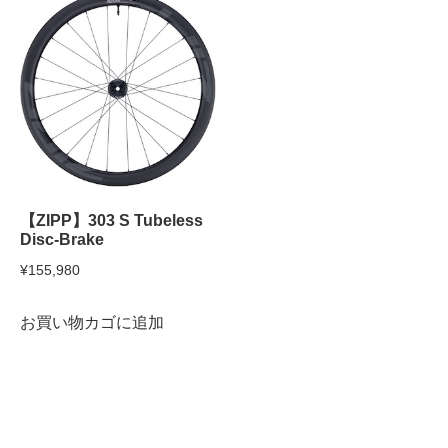
¥71,500
は
¥115,390
は
で
¥60,775
で
¥57,695
し
で
し
で
た。
す。
た。
す。
【ZIPP】303 S Tubeless
Disc-Brake
¥
155,980
お買い物カゴに追加