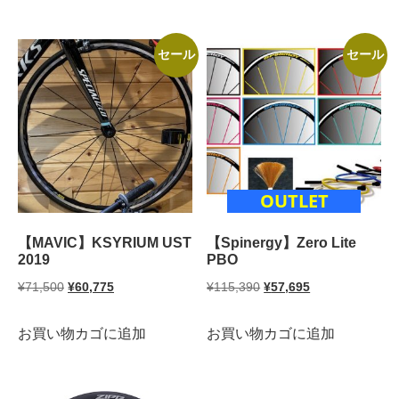
セール
セール
OUTLET
【MAVIC】KSYRIUM UST
【Spinergy】Zero Lite
2019
PBO
元
現
元
現
¥
71,500
¥
60,775
¥
115,390
¥
57,695
の
在
の
在
お買い物カゴに追加
お買い物カゴに追加
価
の
価
の
格
価
格
価
は
格
は
格