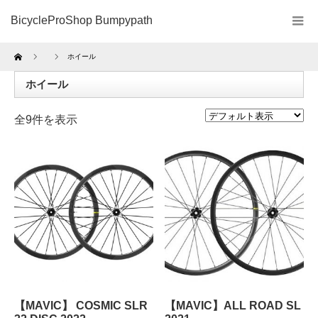
BicycleProShop Bumpypath
Home
ホイール
ホイール
全9件を表示
【MAVIC】 COSMIC SLR
【MAVIC】ALL ROAD SL