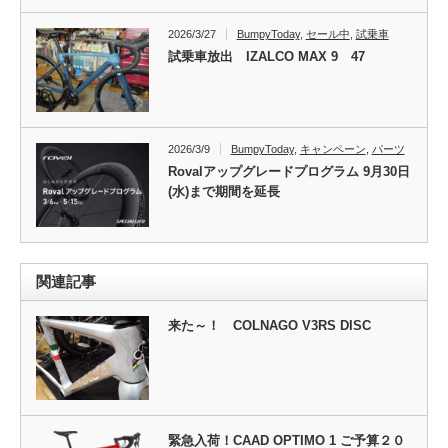
2026/3/27
BumpyToday
,
セール中
,
試乗車
試乗車放出 IZALCO MAX 9 47
2026/3/9
BumpyToday
,
キャンペーン
,
パーツ
Rovalアップグレードプログラム 9月30日
(水)まで期間を延長
関連記事
来た～！ COLNAGO V3RS DISC
緊急入荷！CAAD OPTIMO 1 ご予算２０