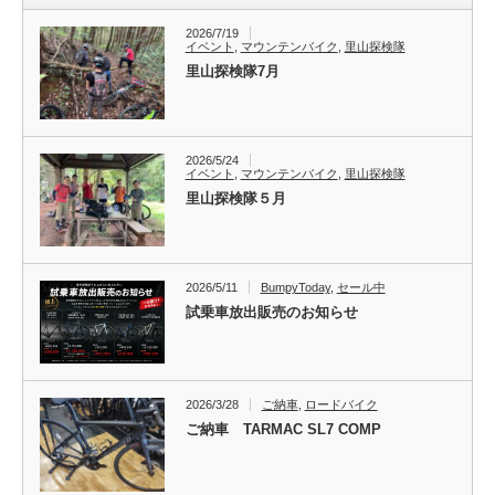
2026/7/19
イベント
,
マウンテンバイク
,
里山探検隊
里山探検隊7月
2026/5/24
イベント
,
マウンテンバイク
,
里山探検隊
里山探検隊５月
2026/5/11
BumpyToday
,
セール中
試乗車放出販売のお知らせ
2026/3/28
ご納車
,
ロードバイク
ご納車 TARMAC SL7 COMP