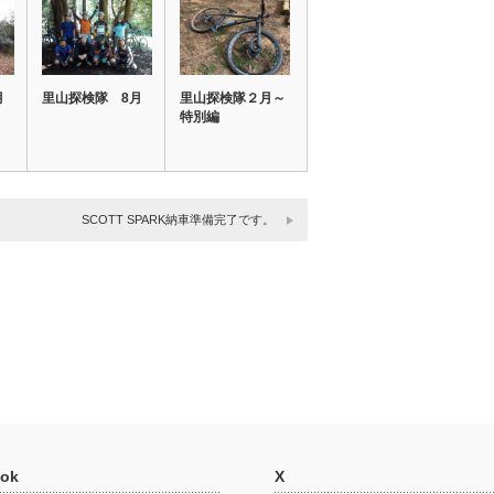
月
里山探検隊 8月
里山探検隊２月～
特別編
SCOTT SPARK納車準備完了です。
ok
X