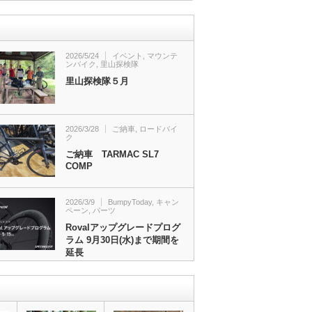
2026/5/24
イベント
,
マウンテ
ンバイク
,
里山探検隊
里山探検隊５月
2026/3/28
ご納車
,
ロードバイ
ク
ご納車 TARMAC SL7
COMP
2026/3/9
BumpyToday
,
キャン
ペーン
,
パーツ
Rovalアップグレードプログ
ラム 9月30日(水)まで期間を
延長