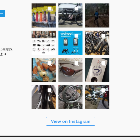
ー
〇里地区
より
View on Instagram