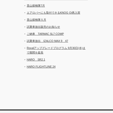
里山探検隊7月
エアロバーにも取付できるKNOG Oi再入荷
里山探検隊５月
試乗車放出販売のお知らせ
ご納車 TARMAC SL7 COMP
試乗車放出 IZALCO MAX 9 47
Rovalアップグレードプログラム 9月30日(水)ま
で期間を延長
HARO SR2.1
HARO FLIGHTLINE 24