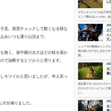
い
。
マウンテンバイク(以下MT
どこで乗ればいいのか。始
202
様子見。雨雲チェックして酷くなる様な
ク
シ
は止みいつも通り山頂まで。
す
シューズの構成がシンプル
類が多いので少し分かりや
でも無く、途中腕の太さほどの枝を退か
開…
なので油断するとツルりと滑ります。
202
Ｍ
書
少しキツイかと思いましたが、本人至っ
前記事で６つのカテゴリー
の３カテゴリーについて簡
い…
202
も大分減りました。
Ｍ
書