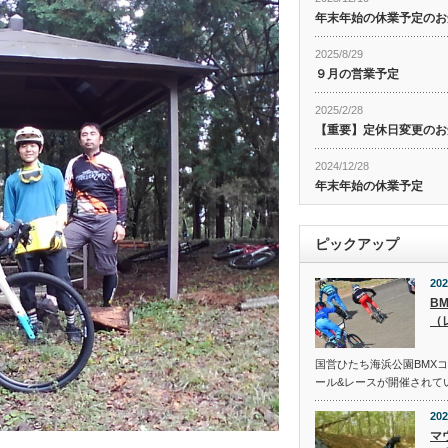
年末年始の休業予定のお
2025/8/29
９月の営業予定
2025/2/28
【重要】定休日変更のお
2024/12/28
年末年始の休業予定
ピックアップ
202
B
（
国営ひたち海浜公園BMX
ール&レースが開催されて
202
マ