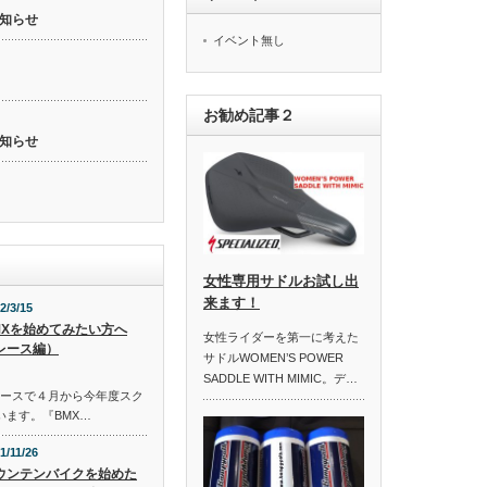
知らせ
イベント無し
お勧め記事２
知らせ
女性専用サドルお試し出
来ます！
2/3/15
MXを始めてみたい方へ
女性ライダーを第一に考えた
レース編）
サドルWOMEN’S POWER
SADDLE WITH MIMIC。デ…
コースで４月から今年度スク
います。『BMX…
1/11/26
ウンテンバイクを始めた