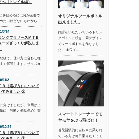
方へ（トレイル編）
B)を始めるには何が必要で
オリジナルツールボトル
めたいけどなにもわから…
出来ました。
1/3/14
好評をいただいているドリン
ランクブラザースＭＴＢ
クボトルに続き、同デザイン
ューズざっくり解説しま
でツールボトルを作りまし
。
た。 ホワイ…
な様で、使い方に合わせ種
すく解説します。サイズ展
0/11/2
ＴＢ（選び方）について
いてみました ②
に分けましたが、今回は上
単に（独断と偏見多め）書
スマートトレーナーでモ
ヤモヤをぶっ飛ばせ！
0/10/24
普段習慣的に自転車に乗られ
ＴＢ（選び方）について
ている方は毎日乗りたくてモ
いてみました ①