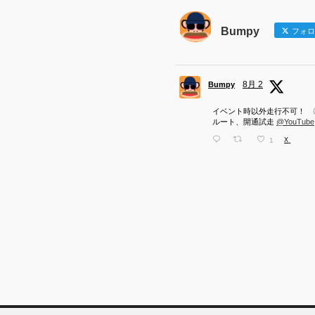
Bumpy
フォロ
8月 2
Bumpy
イベント時以外走行不可！ 
ルート、開通試走
@YouTube
1
X