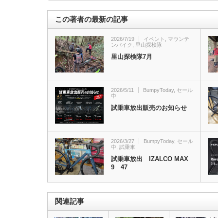
この著者の最新の記事
2026/7/19
イベント
,
マウンテ
ンバイク
,
里山探検隊
里山探検隊7月
2026/5/11
BumpyToday
,
セール
中
試乗車放出販売のお知らせ
2026/3/27
BumpyToday
,
セール
中
,
試乗車
試乗車放出 IZALCO MAX
9 47
関連記事