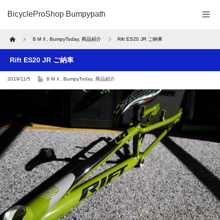
BicycleProShop Bumpypath
Home
ＢＭＸ
,
BumpyToday
,
商品紹介
Rift ES20 JR ご納車
Rift ES20 JR ご納車
2019/11/5
ＢＭＸ
,
BumpyToday
,
商品紹介