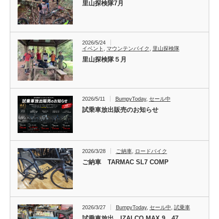
里山探検隊7月
2026/5/24
イベント
,
マウンテンバイク
,
里山探検隊
里山探検隊５月
2026/5/11
BumpyToday
,
セール中
試乗車放出販売のお知らせ
2026/3/28
ご納車
,
ロードバイク
ご納車 TARMAC SL7 COMP
2026/3/27
BumpyToday
,
セール中
,
試乗車
試乗車放出 IZALCO MAX 9 47