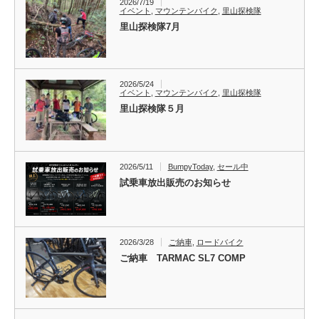
2026/7/19
イベント
,
マウンテンバイク
,
里山探検隊
里山探検隊7月
2026/5/24
イベント
,
マウンテンバイク
,
里山探検隊
里山探検隊５月
2026/5/11
BumpyToday
,
セール中
試乗車放出販売のお知らせ
2026/3/28
ご納車
,
ロードバイク
ご納車 TARMAC SL7 COMP