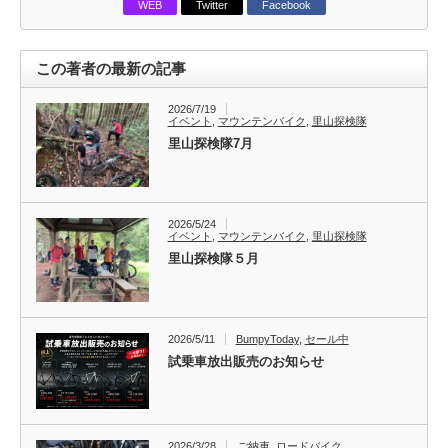
WEB
Twitter
Facebook
この著者の最新の記事
2026/7/19
イベント
,
マウンテンバイク
,
里山探検隊
里山探検隊7月
2026/5/24
イベント
,
マウンテンバイク
,
里山探検隊
里山探検隊５月
2026/5/11
BumpyToday
,
セール中
試乗車放出販売のお知らせ
2026/3/28
ご納車
,
ロードバイク