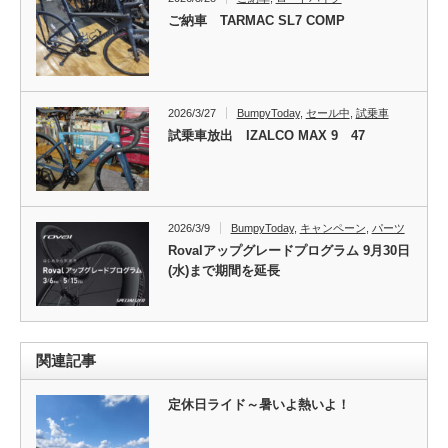
ご納車 TARMAC SL7 COMP
2026/3/27
BumpyToday
,
セール中
,
試乗車
試乗車放出 IZALCO MAX 9 47
2026/3/9
BumpyToday
,
キャンペーン
,
パーツ
Rovalアップグレードプログラム 9月30日
(水)まで期間を延長
関連記事
定休日ライド～暑いよ熱いよ！