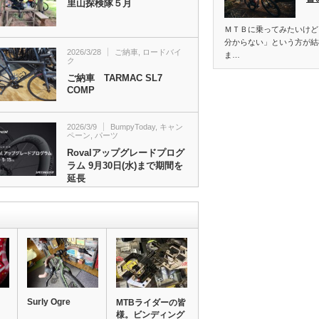
里山探検隊５月
ＭＴＢに乗ってみたいけど
分からない」という方が結
2026/3/28
ご納車
,
ロードバイ
ま…
ク
ご納車 TARMAC SL7
COMP
2026/3/9
BumpyToday
,
キャン
ペーン
,
パーツ
Rovalアップグレードプログ
ラム 9月30日(水)まで期間を
延長
Surly Ogre
MTBライダーの皆
様。ビンディング