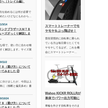
方へ（トレイル編）
B)を始めるには何が必要で
めたいけどなにもわから…
1/3/14
スマートトレーナーでモ
ランクブラザースＭＴＢ
ヤモヤをぶっ飛ばせ！
ューズざっくり解説しま
。
普段習慣的に自転車に乗られ
ている方は毎日乗りたくてモ
な様で、使い方に合わせ種
ヤモヤしてるはず。これを機
すく解説します。サイズ展
会にスマートトレーナー…
0/11/2
ＴＢ（選び方）について
いてみました ②
に分けましたが、今回は上
単に（独断と偏見多め）書
Wahoo KICKR ROLLRが
単体でパワー出力可能に
0/10/24
ＴＢ（選び方）について
車輪を外さす自転車をそのま
いてみました ①