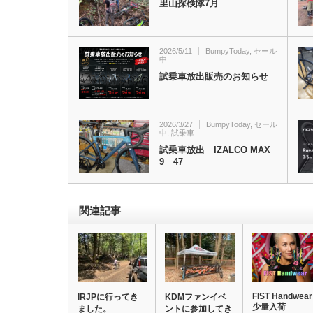
里山探検隊7月
2026/5/11
BumpyToday
,
セール
中
試乗車放出販売のお知らせ
2026/3/27
BumpyToday
,
セール
中
,
試乗車
試乗車放出 IZALCO MAX
9 47
関連記事
FIST Handwear
IRJPに行ってき
KDMファンイベ
少量入荷
ました。
ントに参加してき