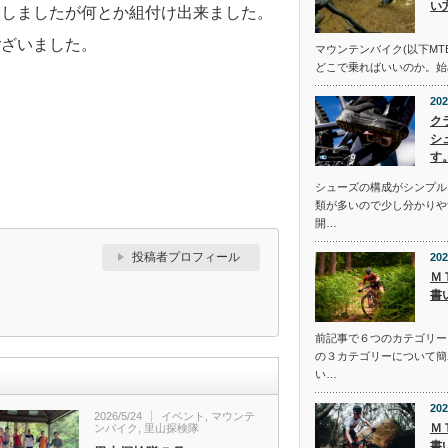
い
労しましたが何とか組付け出来ました。
ございました。
マウンテンバイク(以下MT
どこで乗ればいいのか。始
202
ク
シ
す
シューズの構成がシンプル
類が多いので少し分かりや
開…
投稿者プロフィール
202
Ｍ
書
前記事で６つのカテゴリー
の３カテゴリーについて簡
い…
202
2026/5/24
イベント
,
マウンテ
Ｍ
ンバイク
,
里山探検隊
書