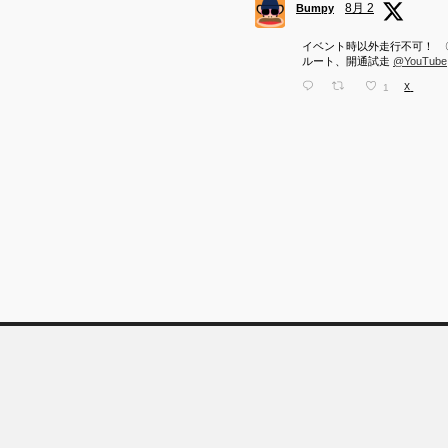
8月 2
Bumpy
イベント時以外走行不可！ 
ルート、開通試走
@YouTube
1
X