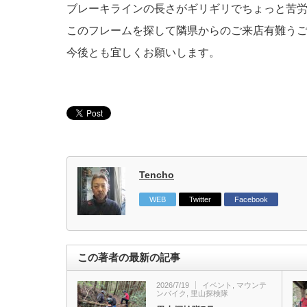
ブレーキラインの長さがギリギリでちょっと苦
このフレームを探して隣県からのご来店有難う
今後とも宜しくお願いします。
Tencho
WEB
Twitter
Facebook
この著者の最新の記事
2026/7/19
イベント
,
マウンテ
ンバイク
,
里山探検隊