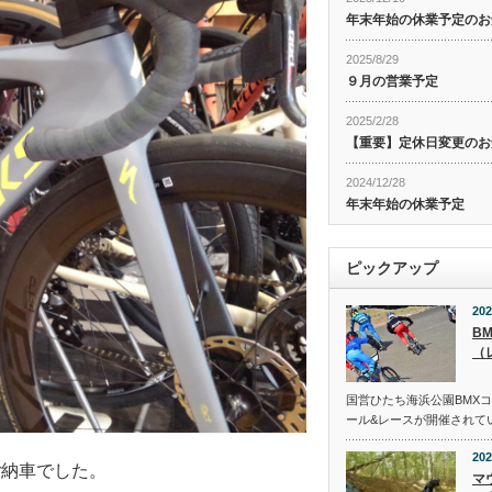
年末年始の休業予定のお
2025/8/29
９月の営業予定
2025/2/28
【重要】定休日変更のお
2024/12/28
年末年始の休業予定
ピックアップ
202
B
（
国営ひたち海浜公園BMX
ール&レースが開催されて
202
ご納車でした。
マ