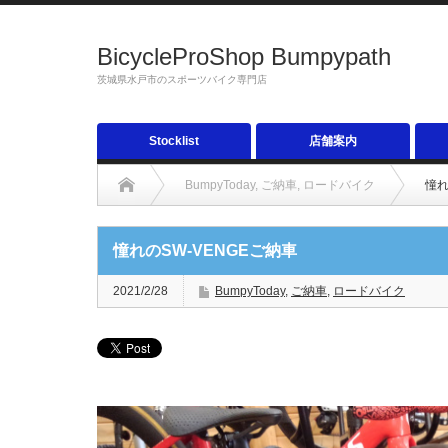
BicycleProShop Bumpypath
茨城県水戸市のスポーツバイク専門店
Stocklist
店舗案内
BumpyToday
,
ご納車
,
ロードバイク
憧れ
憧れのSW-VENGEご納車
2021/2/28
BumpyToday
,
ご納車
,
ロードバイク