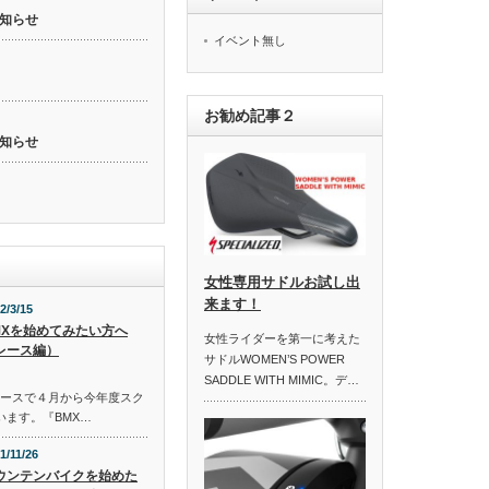
知らせ
イベント無し
お勧め記事２
知らせ
女性専用サドルお試し出
来ます！
2/3/15
MXを始めてみたい方へ
女性ライダーを第一に考えた
レース編）
サドルWOMEN’S POWER
SADDLE WITH MIMIC。デ…
コースで４月から今年度スク
います。『BMX…
1/11/26
ウンテンバイクを始めた