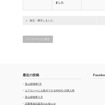
ました
組立・展示しました。
トップページに戻る
最近の投稿
Facebo
里山探検隊7月
エアロバーにも取付できるKNOG Oi再入荷
里山探検隊５月
試乗車放出販売のお知らせ