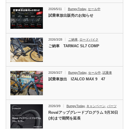
2026/5/11
BumpyToday
,
セール中
試乗車放出販売のお知らせ
2026/3/28
ご納車
,
ロードバイク
ご納車 TARMAC SL7 COMP
2026/3/27
BumpyToday
,
セール中
,
試乗車
試乗車放出 IZALCO MAX 9 47
2026/3/9
BumpyToday
,
キャンペーン
,
パーツ
Rovalアップグレードプログラム 9月30日
(水)まで期間を延長