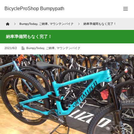
BicycleProShop Bumpypath
Home
BumpyToday
,
ご納車
,
マウンテンバイク
納車準備間もなく完了！
納車準備間もなく完了！
2021/6/2
BumpyToday
,
ご納車
,
マウンテンバイク