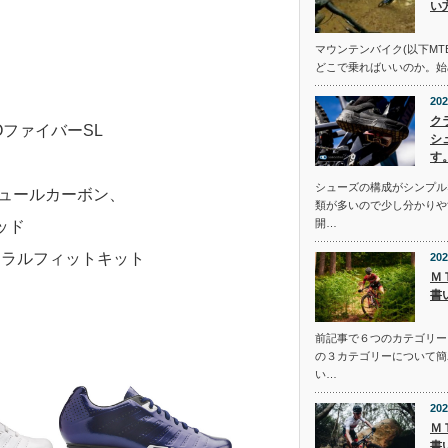
い
マウンテンバイク(以下MT
どこで乗ればいいのか。始
202
ク
ファイバーSL
シ
す
シューズの構成がシンプル
モジュールカーボン、
類が多いので少し分かりや
開…
ッド
ュラルフィットキット
202
Ｍ
書
前記事で６つのカテゴリー
の３カテゴリーについて簡
い…
202
Ｍ
書