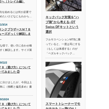
方へ（トレイル編）
B)を始めるには何が必要で
めたいけどなにもわから…
キックバック対策を“ハ
ブ側”から考える~DT
1/3/14
Swiss DFキットという
ランクブラザースＭＴＢ
選択
ューズざっくり解説しま
。
フルサスペンションMTBに乗
っていると、一度は耳にする
な様で、使い方に合わせ種
（もしくは体感する）のが
すく解説します。サイズ展
「ペダルキックバック…
0/11/2
ＴＢ（選び方）について
いてみました ②
に分けましたが、今回は上
単に（独断と偏見多め）書
0/10/24
スマートトレーナーでモ
ＴＢ（選び方）について
ヤモヤをぶっ飛ばせ！
いてみました ①