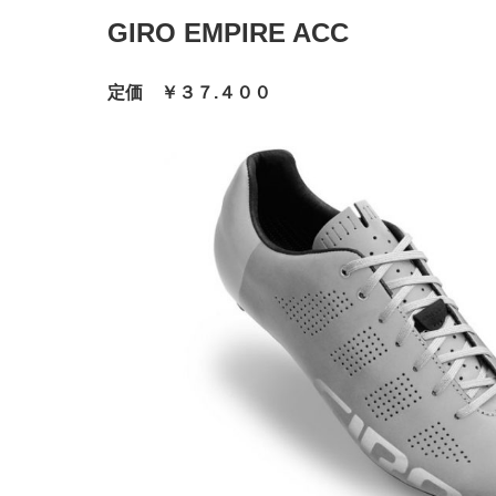
GIRO EMPIRE ACC
定価 ￥３７.４００