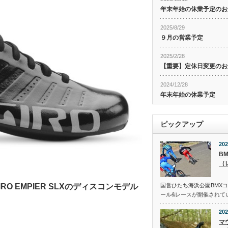
年末年始の休業予定のお
2025/8/29
９月の営業予定
2025/2/28
【重要】定休日変更のお
2024/12/28
年末年始の休業予定
ピックアップ
202
B
（
国営ひたち海浜公園BMX
 EMPIER SLXのディスコンモデル
ール&レースが開催されて
202
マ