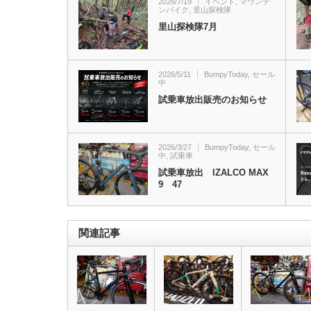
2026/7/19
イベント
,
マウンテ
ンバイク
,
里山探検隊
里山探検隊7月
2026/5/11
BumpyToday
,
セール
中
試乗車放出販売のお知らせ
2026/3/27
BumpyToday
,
セール
中
,
試乗車
試乗車放出 IZALCO MAX
9 47
関連記事