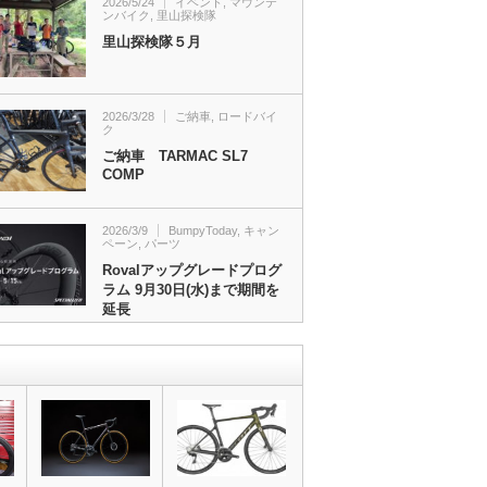
2026/5/24
イベント
,
マウンテ
ンバイク
,
里山探検隊
里山探検隊５月
2026/3/28
ご納車
,
ロードバイ
ク
ご納車 TARMAC SL7
COMP
2026/3/9
BumpyToday
,
キャン
ペーン
,
パーツ
Rovalアップグレードプログ
ラム 9月30日(水)まで期間を
延長