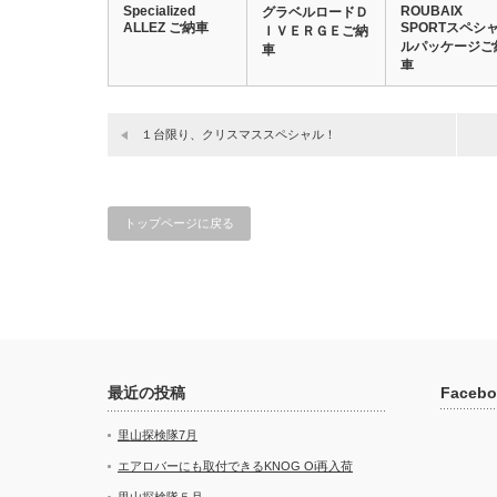
Specialized
ROUBAIX
グラベルロードＤ
ALLEZ ご納車
SPORTスペシ
ＩＶＥＲＧＥご納
ルパッケージご
車
車
１台限り、クリスマススペシャル！
トップページに戻る
最近の投稿
Facebo
里山探検隊7月
エアロバーにも取付できるKNOG Oi再入荷
里山探検隊５月