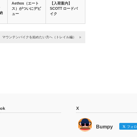
Aethos（エート
【入荷案内】
ャ
ス）がついにデビ
SCOTT ロードバ
納
ュー
イク
マウンテンバイクを始めたい方へ（トレイル編）
ok
X
Bumpy
フォロ