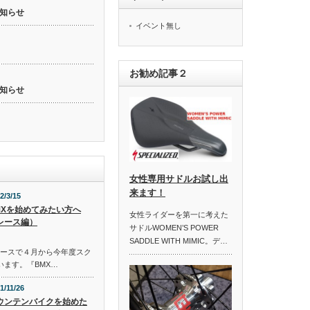
知らせ
イベント無し
お勧め記事２
知らせ
女性専用サドルお試し出
来ます！
2/3/15
MXを始めてみたい方へ
女性ライダーを第一に考えた
レース編）
サドルWOMEN’S POWER
SADDLE WITH MIMIC。デ…
コースで４月から今年度スク
います。『BMX…
1/11/26
ウンテンバイクを始めた