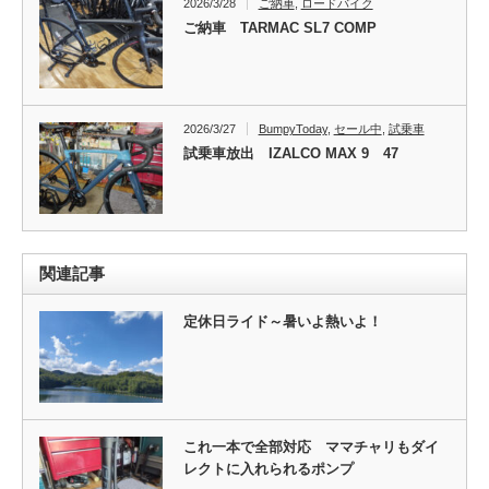
2026/3/28
ご納車
,
ロードバイク
ご納車 TARMAC SL7 COMP
2026/3/27
BumpyToday
,
セール中
,
試乗車
試乗車放出 IZALCO MAX 9 47
関連記事
定休日ライド～暑いよ熱いよ！
これ一本で全部対応 ママチャリもダイ
レクトに入れられるポンプ