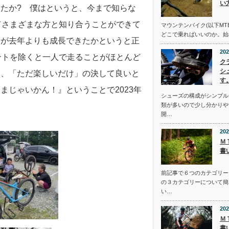
い
たか? 僕はというと、今まで知らな
てさまざまな方と知り合うことができて
マウンテンバイク(以下MT
どこで乗ればいいのか。始
身が去年よりも成長できたかというと正
202
イベントを除くと一人で走ることがほとんど
ク
シ
り、「ただ楽しいだけ」の決して良いと
す
まじゃいかん！』ということで2023年
シューズの構成がシンプル
類が多いので少し分かりや
開…
202
Ｍ
書
前記事で６つのカテゴリー
の３カテゴリーについて簡
い…
202
Ｍ
書