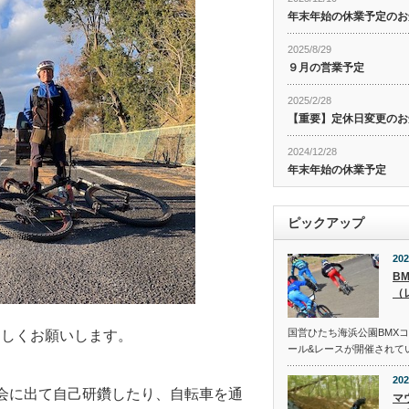
年末年始の休業予定のお
2025/8/29
９月の営業予定
2025/2/28
【重要】定休日変更のお
2024/12/28
年末年始の休業予定
ピックアップ
202
B
（
国営ひたち海浜公園BMX
ろしくお願いします。
ール&レースが開催されて
202
会に出て自己研鑽したり、自転車を通
マ