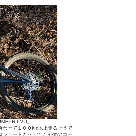
UMPER EVO。
合わせて１００km以上走るそうで
はショートカットで７８kmのコー