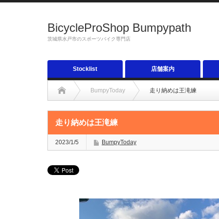
BicycleProShop Bumpypath
茨城県水戸市のスポーツバイク専門店
Stocklist
店舗案内
BumpyToday
走り納めは王滝練
走り納めは王滝練
2023/1/5
BumpyToday