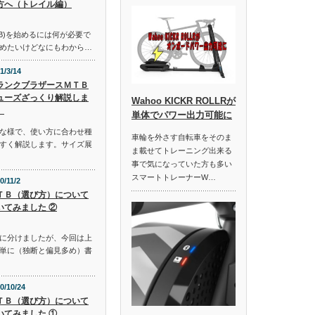
方へ（トレイル編）
B)を始めるには何が必要で
めたいけどなにもわから…
1/3/14
ランクブラザースＭＴＢ
ューズざっくり解説しま
Wahoo KICKR ROLLRが
。
単体でパワー出力可能に
な様で、使い方に合わせ種
車輪を外さす自転車をそのま
すく解説します。サイズ展
ま載せてトレーニング出来る
事で気になっていた方も多い
スマートトレーナーW…
0/11/2
ＴＢ（選び方）について
いてみました ②
に分けましたが、今回は上
単に（独断と偏見多め）書
0/10/24
ＴＢ（選び方）について
いてみました ①