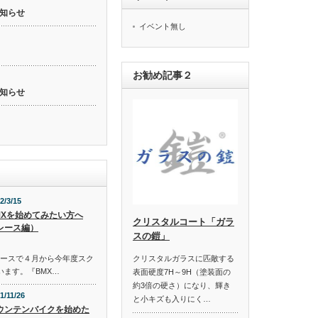
知らせ
イベント無し
お勧め記事２
知らせ
2/3/15
MXを始めてみたい方へ
クリスタルコート「ガラ
レース編）
スの鎧」
コースで４月から今年度スク
クリスタルガラスに匹敵する
います。『BMX…
表面硬度7H～9H（塗装面の
約3倍の硬さ）になり、輝き
1/11/26
と小キズも入りにく…
ウンテンバイクを始めた