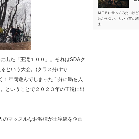
ＭＴＢに乗ってみたいけど
分からない」という方が結
ま…
に出た「王滝１００」。それはSDAク
走るという大会。(クラス分けで
目標もなく１年間遊んでしまった自分に喝を入
か。ということで２０２３年の王滝に出
人のマッスルなお客様が王滝練を企画