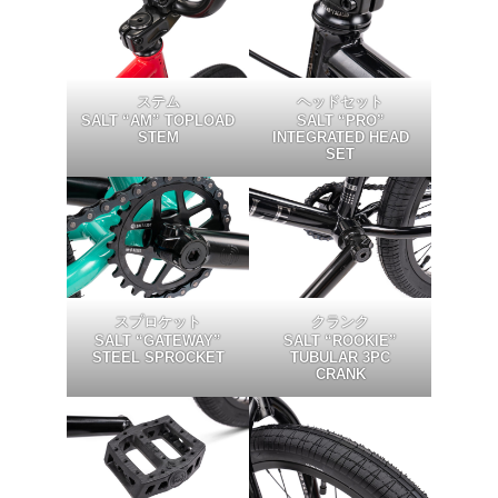
ステム
ヘッドセット
SALT “AM” TOPLOAD
SALT “PRO”
STEM
INTEGRATED HEAD
SET
スプロケット
クランク
SALT “GATEWAY”
SALT “ROOKIE”
STEEL SPROCKET
TUBULAR 3PC
CRANK