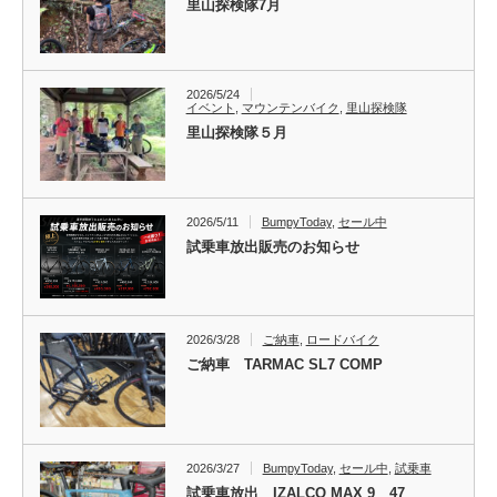
里山探検隊7月
2026/5/24
イベント
,
マウンテンバイク
,
里山探検隊
里山探検隊５月
2026/5/11
BumpyToday
,
セール中
試乗車放出販売のお知らせ
2026/3/28
ご納車
,
ロードバイク
ご納車 TARMAC SL7 COMP
2026/3/27
BumpyToday
,
セール中
,
試乗車
試乗車放出 IZALCO MAX 9 47