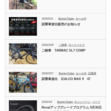
2026/5/11
BumpyToday
,
セール中
試乗車放出販売のお知らせ
2026/3/28
ご納車
,
ロードバイク
ご納車 TARMAC SL7 COMP
2026/3/27
BumpyToday
,
セール中
,
試乗車
試乗車放出 IZALCO MAX 9 47
2026/3/9
BumpyToday
,
キャンペーン
,
パーツ
Rovalアップグレードプログラム 9月30日