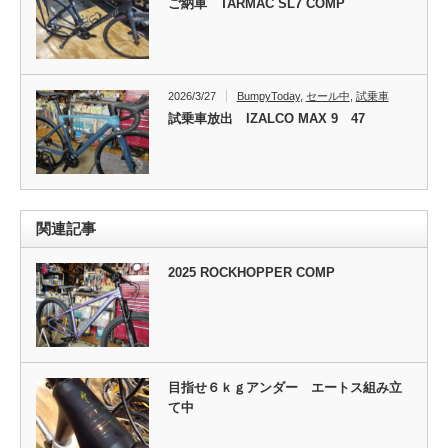
ご納車 TARMAC SL7 COMP
2026/3/27
BumpyToday
,
セール中
,
試乗車
試乗車放出 IZALCO MAX 9 47
関連記事
2025 ROCKHOPPER COMP
目指せ６ｋｇアンダー エートス組み立
て中