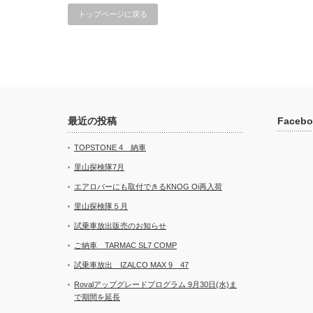
トップページに戻る
最近の投稿
Facebo
TOPSTONE 4 納車
里山探検隊7月
エアロバーにも取付できるKNOG Oi再入荷
里山探検隊５月
試乗車放出販売のお知らせ
ご納車 TARMAC SL7 COMP
試乗車放出 IZALCO MAX 9 47
Rovalアップグレードプログラム 9月30日(水)ま
で期間を延長