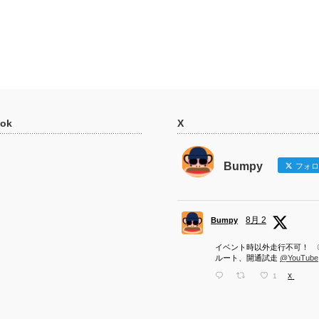
ok
X
Bumpy
フォロ
8月 2
Bumpy
イベント時以外走行不可！ 
ルート、開通試走
@YouTube
1
X