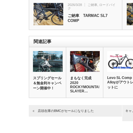
2026/3/28
ご納車
,
ロードバイ
ク
ご納車 TARMAC SL7
COMP
関連記事
Levo SL Comp
スプリングセール
まもなく完成
Alloyがアウト
2020
＆無金利キャンペ
ROCKYMOUNTAIN
ットに
ーン開催中！
SLAYER…
店頭在庫のBMCがセールになりました
キャ