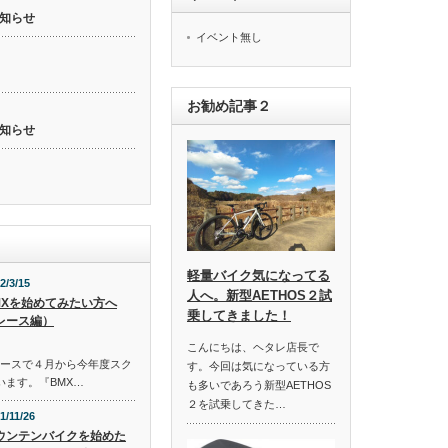
知らせ
イベント無し
お勧め記事２
知らせ
軽量バイク気になってる
2/3/15
人へ。新型AETHOS２試
MXを始めてみたい方へ
乗してきました！
レース編）
こんにちは、ヘタレ店長で
コースで４月から今年度スク
す。今回は気になっている方
います。『BMX…
も多いであろう新型AETHOS
２を試乗してきた…
1/11/26
ウンテンバイクを始めた