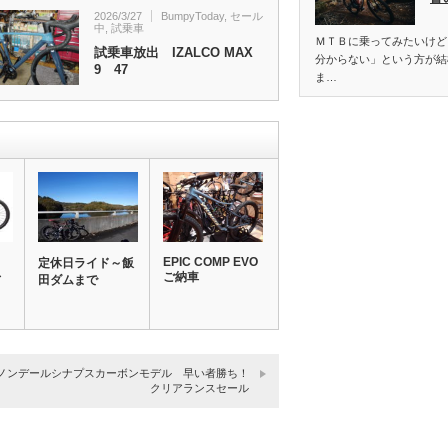
2026/3/27
BumpyToday
,
セール
中
,
試乗車
ＭＴＢに乗ってみたいけど
試乗車放出 IZALCO MAX
分からない」という方が結
9 47
ま…
EPIC COMP EVO
定休日ライド～飯
レ
ご納車
田ダムまで
ノンデールシナプスカーボンモデル 早い者勝ち！
クリアランスセール