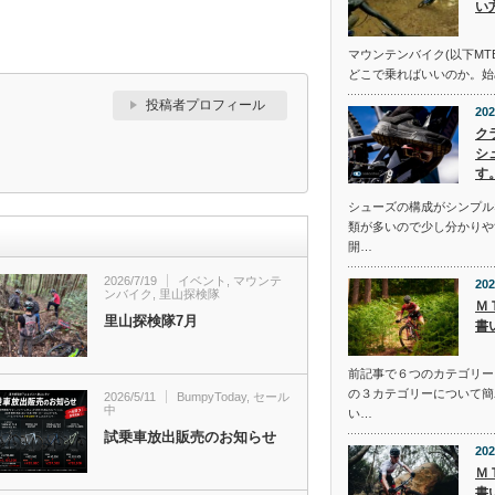
い
マウンテンバイク(以下MT
どこで乗ればいいのか。始
投稿者プロフィール
202
ク
シ
す
シューズの構成がシンプル
類が多いので少し分かりや
開…
2026/7/19
イベント
,
マウンテ
202
ンバイク
,
里山探検隊
Ｍ
里山探検隊7月
書
前記事で６つのカテゴリー
の３カテゴリーについて簡
2026/5/11
BumpyToday
,
セール
中
い…
試乗車放出販売のお知らせ
202
Ｍ
書