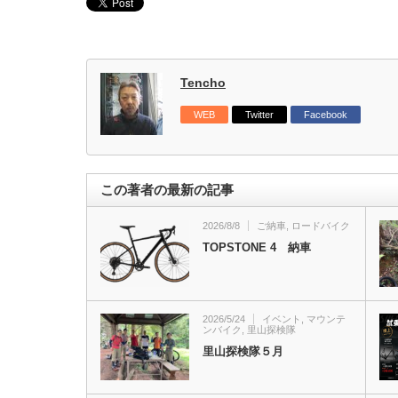
Tencho
WEB
Twitter
Facebook
この著者の最新の記事
2026/8/8
ご納車
,
ロードバイク
TOPSTONE 4 納車
2026/5/24
イベント
,
マウンテ
ンバイク
,
里山探検隊
里山探検隊５月