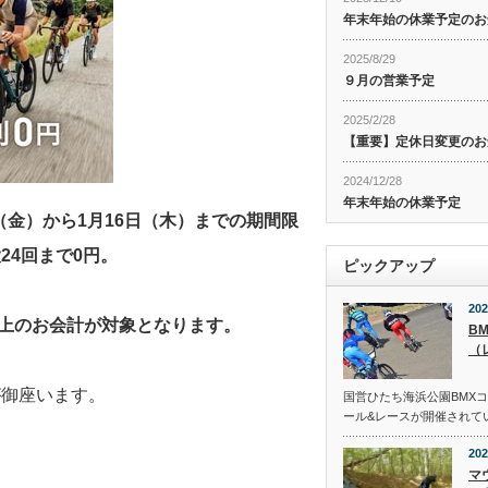
年末年始の休業予定のお
2025/8/29
９月の営業予定
2025/2/28
【重要】定休日変更のお
2024/12/28
年末年始の休業予定
（金）から1月16日（木）までの期間限
24回まで0円。
ピックアップ
202
以上のお会計が対象となります。
B
（
が御座います。
国営ひたち海浜公園BMX
ール&レースが開催されて
202
マ