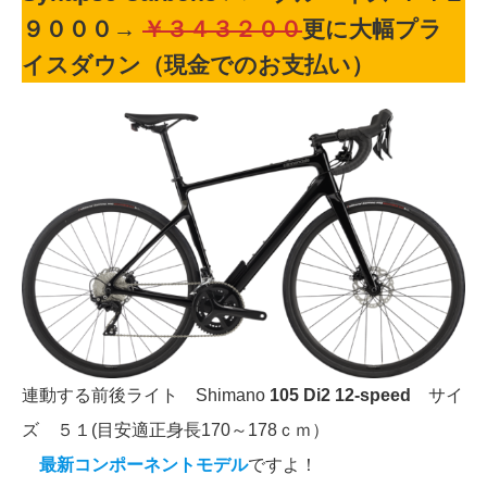
９０００
→
￥３４３２００
更に大幅プラ
イスダウン（現金でのお支払い）
連動する前後ライト Shimano
105 Di2 12-speed
サイ
ズ ５１(目安適正身長170～178ｃｍ）
最新コンポーネントモデル
ですよ！