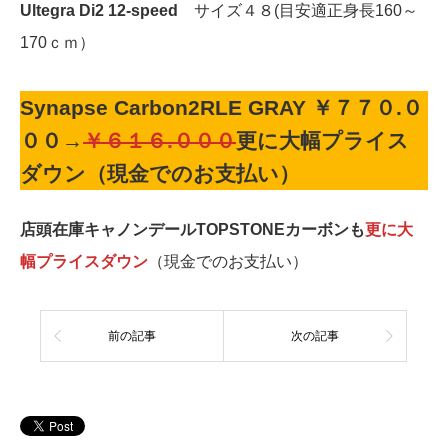
Ultegra
Di2 12-speed
サイズ４８(目安適正身長160～
170ｃｍ）
Synapse Carbon2RLE GRAY ￥７７０.０
００
→
￥６１６.０００
更に大幅プライス
ダウン（現金でのお支払い）
店頭在庫キャノンデールTOPSTONEカーボンも
更に大
幅プライスダウン
（現金でのお支払い）
前の記事
次の記事