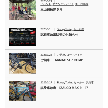
2026/5/24
イベント
,
マウンテンバイク
,
里山探検隊
里山探検隊５月
2026/5/11
BumpyToday
,
セール中
試乗車放出販売のお知らせ
2026/3/28
ご納車
,
ロードバイク
ご納車 TARMAC SL7 COMP
2026/3/27
BumpyToday
,
セール中
,
試乗車
試乗車放出 IZALCO MAX 9 47