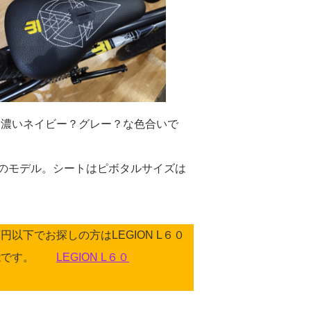
、濃いネイビー？グレー？な色合いで
上のモデル。シートはピボタルサイズは
以下でお探しの方はLEGION L６０
可能です。
LEGION L６０