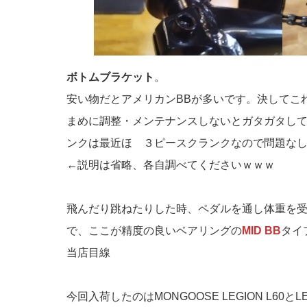
ボトムブラケット
。
安い物だとアメリカンBBが多いです。決してこ
まめに調整・メンテナンスしないとガタガタし
ンクは最近ほゞ３ピースクランクなので問題な
←説明は省略、各自調べてくださいｗｗｗ
飛んだり跳ねたりした時、ペダルを通し体重を
で、ここが精度の良いベアリングの
MID BB
タイ
当店目線
今回入荷したのはMONGOOSE LEGION L60とLEG