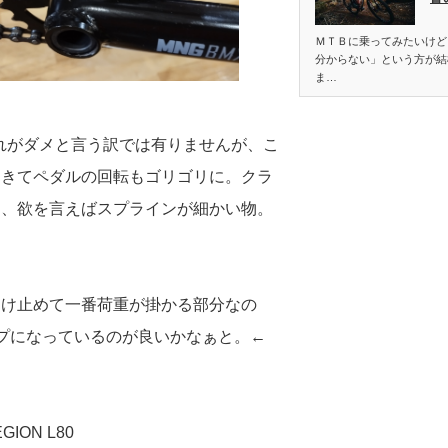
ＭＴＢに乗ってみたいけど
分からない」という方が結
ま…
れがダメと言う訳では有りませんが、こ
てきてペダルの回転もゴリゴリに。クラ
し、欲を言えばスプラインが細かい物。
受け止めて一番荷重が掛かる部分なの
プになっているのが良いかなぁと。←
ION L80