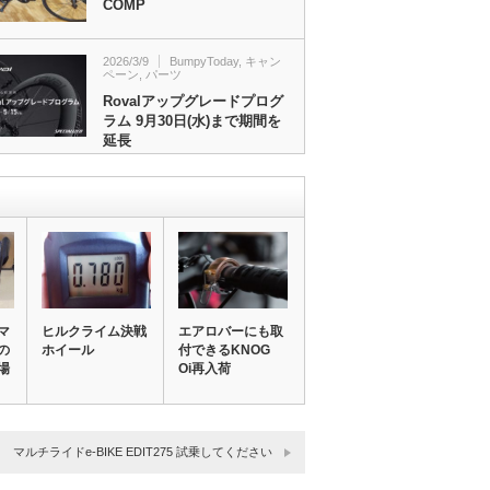
COMP
2026/3/9
BumpyToday
,
キャン
ペーン
,
パーツ
Rovalアップグレードプログ
ラム 9月30日(水)まで期間を
延長
マ
ヒルクライム決戦
エアロバーにも取
の
ホイール
付できるKNOG
場
Oi再入荷
マルチライドe-BIKE EDIT275 試乗してください