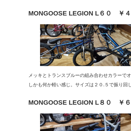
MONGOOSE LEGION L６０ ￥
メッキとトランスブルーの組み合わせカラーで
しかも何か軽い感じ。サイズは２０.５で振り回
MONGOOSE LEGION L８０ ￥