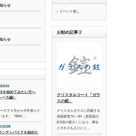
知らせ
イベント無し
お勧め記事２
知らせ
2/3/15
MXを始めてみたい方へ
クリスタルコート「ガラ
レース編）
スの鎧」
コースで４月から今年度スク
クリスタルガラスに匹敵する
います。『BMX…
表面硬度7H～9H（塗装面の
約3倍の硬さ）になり、輝き
1/11/26
と小キズも入りにく…
ウンテンバイクを始めた