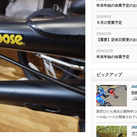
年末年始の休業予定のお
2025/8/29
９月の営業予定
2025/2/28
【重要】定休日変更のお
2024/12/28
年末年始の休業予定
ピックアップ
202
B
（
国営ひたち海浜公園BMX
ール&レースが開催されて
202
マ