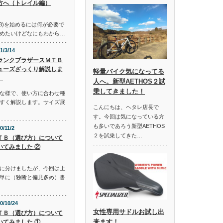
方へ（トレイル編）
B)を始めるには何が必要で
めたいけどなにもわから…
1/3/14
ランクブラザースＭＴＢ
ューズざっくり解説しま
軽量バイク気になってる
。
人へ。新型AETHOS２試
乗してきました！
な様で、使い方に合わせ種
すく解説します。サイズ展
こんにちは、ヘタレ店長で
す。今回は気になっている方
も多いであろう新型AETHOS
0/11/2
２を試乗してきた…
ＴＢ（選び方）について
いてみました ②
に分けましたが、今回は上
単に（独断と偏見多め）書
0/10/24
女性専用サドルお試し出
ＴＢ（選び方）について
来ます！
いてみました ①