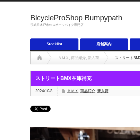
BicycleProShop Bumpypath
茨城県水戸市のスポーツバイク専門店
Stocklist
店舗案内
ＢＭＸ
,
商品紹介
,
新入荷
ストリートBM
ストリートBMX在庫補充
2024/10/8
ＢＭＸ
,
商品紹介
,
新入荷