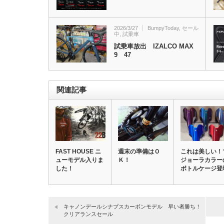
2026/3/27
BumpyToday
,
セール
中
,
試乗車
試乗車放出 IZALCO MAX
9 47
関連記事
FAST HOUSE ニ
週末の準備はＯ
これは美しい！
ューモデル入りま
Ｋ！
ジョーラカラー
した！
ボトルケージ登
キャノンデールシナプスカーボンモデル 早い者勝ち！
クリアランスセール