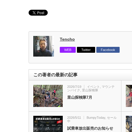
Tencho
WEB
Twitter
Facebook
この著者の最新の記事
2026/7/19
イベント
,
マウンテ
ンバイク
,
里山探検隊
里山探検隊7月
2026/5/11
BumpyToday
,
セール
中
試乗車放出販売のお知らせ