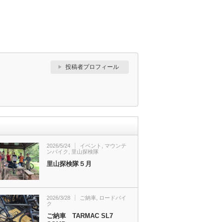
投稿者プロフィール
2026/5/24
イベント
,
マウンテ
ンバイク
,
里山探検隊
里山探検隊５月
2026/3/28
ご納車
,
ロードバイ
ク
ご納車 TARMAC SL7