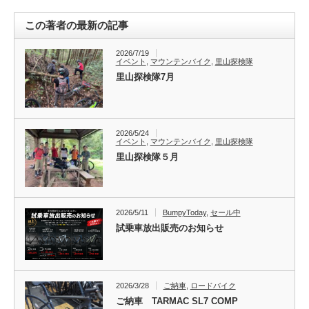
この著者の最新の記事
2026/7/19
イベント
,
マウンテンバイク
,
里山探検隊
里山探検隊7月
2026/5/24
イベント
,
マウンテンバイク
,
里山探検隊
里山探検隊５月
2026/5/11
BumpyToday
,
セール中
試乗車放出販売のお知らせ
2026/3/28
ご納車
,
ロードバイク
ご納車 TARMAC SL7 COMP