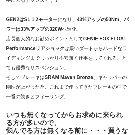
手に入るチャンスです！
GEN2はSL 1.2モーター
になり、
43%アップの50Nm
、
パ
ワーは33%アップの320W
へ進化。
店長個人的なお勧めポイントとして
GENIE FOX FLOAT
Performanceリアショック
は緩いダートからハードなラ
イディングまでしっかり不安無く仕事をしてくれる、と
ても優秀なサスペンション。
そしてブレーキは
SRAM Maven Bronze
、キャリパーの
剛性が上がった為、これまで使ってきたブレーキの中で
一番の効きとフィーリング。
いつも無くなってからお求めに来られ
る方が多いので、
悩んでる方は無くなる前に・・・買うな