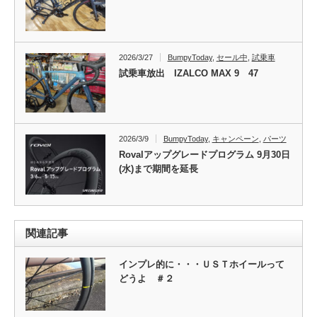
2026/3/27
BumpyToday
,
セール中
,
試乗車
試乗車放出 IZALCO MAX 9 47
2026/3/9
BumpyToday
,
キャンペーン
,
パーツ
Rovalアップグレードプログラム 9月30日
(水)まで期間を延長
関連記事
インプレ的に・・・ＵＳＴホイールって
どうよ ＃２