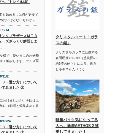
方へ（トレイル編）
B)を始めるには何が必要で
めたいけどなにもわから…
1/3/14
ランクブラザースＭＴＢ
クリスタルコート「ガラ
ューズざっくり解説しま
スの鎧」
。
クリスタルガラスに匹敵する
な様で、使い方に合わせ種
表面硬度7H～9H（塗装面の
すく解説します。サイズ展
約3倍の硬さ）になり、輝き
と小キズも入りにく…
0/11/2
ＴＢ（選び方）について
いてみました ②
に分けましたが、今回は上
単に（独断と偏見多め）書
軽量バイク気になってる
0/10/24
人へ。新型AETHOS２試
ＴＢ（選び方）について
乗してきました！
いてみました ①