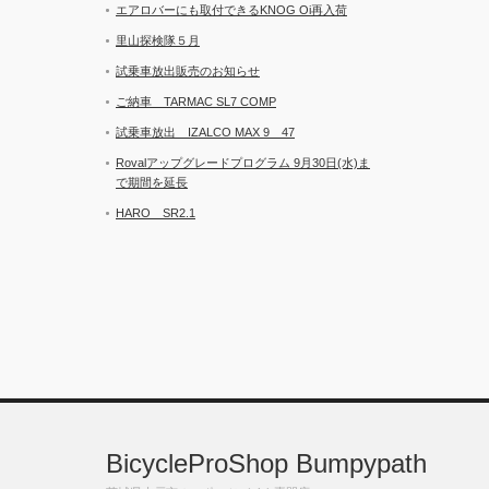
エアロバーにも取付できるKNOG Oi再入荷
里山探検隊５月
試乗車放出販売のお知らせ
ご納車 TARMAC SL7 COMP
試乗車放出 IZALCO MAX 9 47
Rovalアップグレードプログラム 9月30日(水)ま
で期間を延長
HARO SR2.1
BicycleProShop Bumpypath