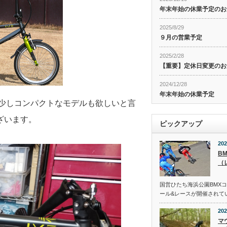
年末年始の休業予定のお
2025/8/29
９月の営業予定
2025/2/28
【重要】定休日変更のお
2024/12/28
年末年始の休業予定
う少しコンパクトなモデルも欲しいと言
ざいます。
ピックアップ
202
B
（
国営ひたち海浜公園BMX
ール&レースが開催されて
202
マ