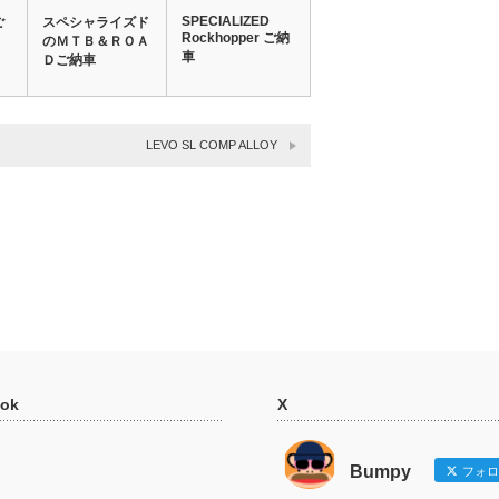
SPECIALIZED
ご
スペシャライズド
Rockhopper ご納
のＭＴＢ＆ＲＯＡ
車
Ｄご納車
LEVO SL COMP ALLOY
ok
X
Bumpy
フォロ