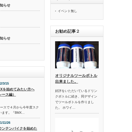
知らせ
イベント無し
お勧め記事２
知らせ
オリジナルツールボトル
出来ました。
2/3/15
MXを始めてみたい方へ
好評をいただいているドリン
レース編）
クボトルに続き、同デザイン
でツールボトルを作りまし
コースで４月から今年度スク
た。 ホワイ…
います。『BMX…
1/11/26
ウンテンバイクを始めた