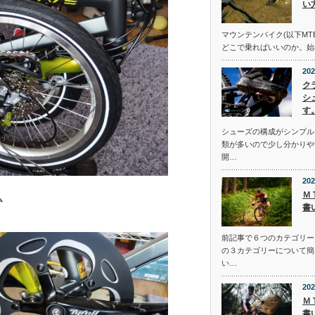
い
マウンテンバイク(以下MT
どこで乗ればいいのか。始
202
ク
シ
す
シューズの構成がシンプル
類が多いので少し分かりや
開…
202
Ｍ
ム
書
前記事で６つのカテゴリー
の３カテゴリーについて簡
い…
202
Ｍ
書