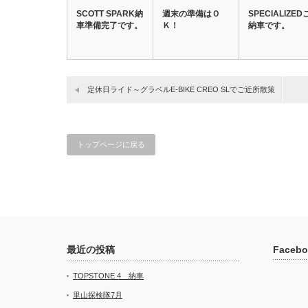
SCOTT SPARK納
週末の準備はＯ
SPECIALIZED
車準備完了です。
Ｋ！
納車です。
定休日ライド～グラベルE-BIKE CREO SLでご近所散策
トップページに戻る
最近の投稿
Facebo
TOPSTONE 4 納車
里山探検隊7月