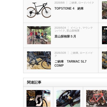
2026/8/8
ご納車
,
ロードバイク
TOPSTONE 4 納車
2026/5/24
イベント
,
マウンテ
ンバイク
,
里山探検隊
里山探検隊５月
2026/3/28
ご納車
,
ロードバイ
ク
ご納車 TARMAC SL7
COMP
関連記事