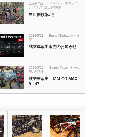
2026/7/19
イベント
,
マウンテ
ンバイク
,
里山探検隊
里山探検隊7月
2026/5/11
BumpyToday
,
セール
中
試乗車放出販売のお知らせ
2026/3/27
BumpyToday
,
セール
中
,
試乗車
試乗車放出 IZALCO MAX
9 47