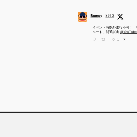
8月 2
Bumpy
イベント時以外走行不可！ 
ルート、開通試走
@YouTube
1
X