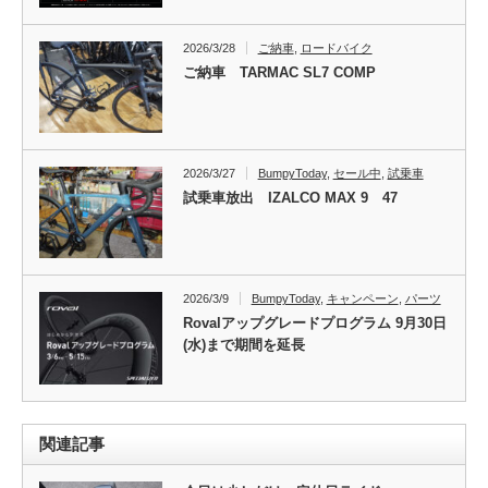
2026/3/28
ご納車
,
ロードバイク
ご納車 TARMAC SL7 COMP
2026/3/27
BumpyToday
,
セール中
,
試乗車
試乗車放出 IZALCO MAX 9 47
2026/3/9
BumpyToday
,
キャンペーン
,
パーツ
Rovalアップグレードプログラム 9月30日
(水)まで期間を延長
関連記事