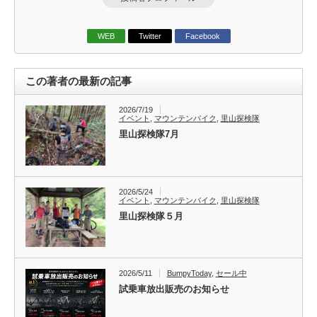
WEB
Twitter
Facebook
この著者の最新の記事
2026/7/19
イベント
,
マウンテンバイク
,
里山探検隊
里山探検隊7月
2026/5/24
イベント
,
マウンテンバイク
,
里山探検隊
里山探検隊５月
2026/5/11
BumpyToday
,
セール中
試乗車放出販売のお知らせ