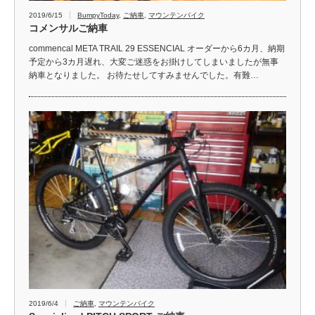
2019/6/15
BumpyToday
,
ご納車
,
マウンテンバイク
コメンサルご納車
commencal META TRAIL 29 ESSENCIAL オーダーから6カ月、納期
予定から3カ月遅れ、大変ご迷惑をお掛けしてしまいましたが無事
納車となりました。 お待たせしてすみませんでした。有難…
2019/6/4
ご納車
,
マウンテンバイク