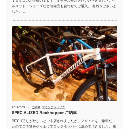
１０５コンポ仕様のＥＬＩＴＥモデルをお選びいただきました。ヘ
ルメット・シューズなど装備品も合わせてご購入。 有難うございま
した。 …
2019/5/29
ご納車
,
マウンテンバイク
SPECIALIZED Rockhopper ご納車
PITCH辺りが欲しいとご来店されましたが、２９ｅｒをご希望だっ
たのでご予算を少々上げてロックホッパーに決めて頂きました。 街