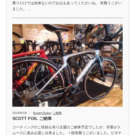
乗りだけでは勿体ないのでお山も走ってくださいね。 有難うござい
ました。…
2019/5/19
BumpyToday
,
ご納車
SCOTT FOIL ご納車
コーティングのご依頼も有り次週のご納車予定でしたが、作業がス
ムースに進みお渡し出来ました。 Ｉ様有難うございました。ビギナ