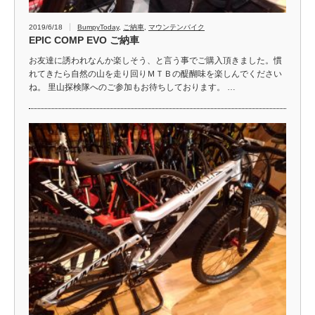
2019/6/18
BumpyToday
,
ご納車
,
マウンテンバイク
EPIC COMP EVO ご納車
お友達に誘われなんか楽しそう、と言う事でご購入頂きました。慣
れてきたら自然の山を走り回りＭＴＢの醍醐味を楽しんでください
ね。 里山探検隊へのご参加もお待ちしております。 …