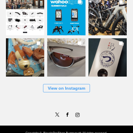
View on Instagram
Twitter
Facebook
Instagram
Copyright ©
BicycleProShop Bumpypath
All rights reserved.