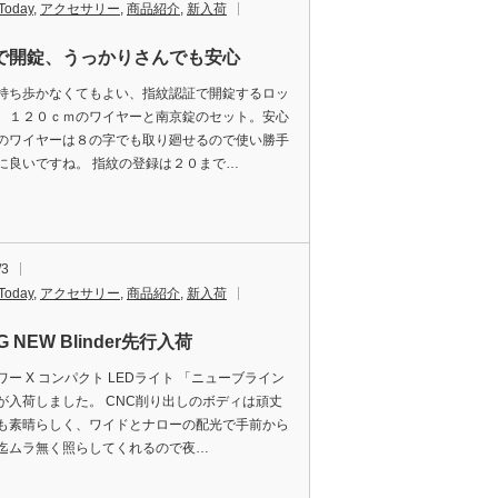
Today
,
アクセサリー
,
商品紹介
,
新入荷
で開錠、うっかりさんでも安心
持ち歩かなくてもよい、指紋認証で開錠するロッ
。１２０ｃｍのワイヤーと南京錠のセット。安心
のワイヤーは８の字でも取り廻せるので使い勝手
に良いですね。 指紋の登録は２０まで…
/3
Today
,
アクセサリー
,
商品紹介
,
新入荷
G NEW Blinder先行入荷
ワー X コンパクト LEDライト 「ニューブライン
が入荷しました。 CNC削り出しのボディは頑丈
も素晴らしく、ワイドとナローの配光で手前から
迄ムラ無く照らしてくれるので夜…