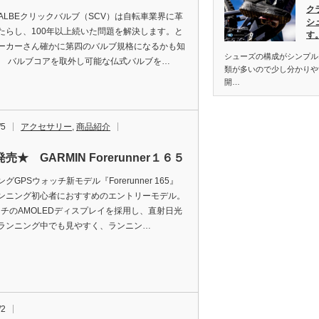
ク
WALBEクリックバルブ（SCV）は自転車業界に革
シ
たらし、100年以上続いた問題を解決します。と
す
ーカーさん確かに第四のバルブ規格になるかも知
シューズの構成がシンプル
。 バルブコアを取外し可能な仏式バルブを…
類が多いので少し分かりや
開…
/5
アクセサリー
,
商品紹介
売★ GARMIN Forerunner１６５
グGPSウォッチ新モデル『Forerunner 165』
ンニング初心者におすすめのエントリーモデル。
インチのAMOLEDディスプレイを採⽤し、直射日光
ランニング中でも⾒やすく、ランニン…
/2