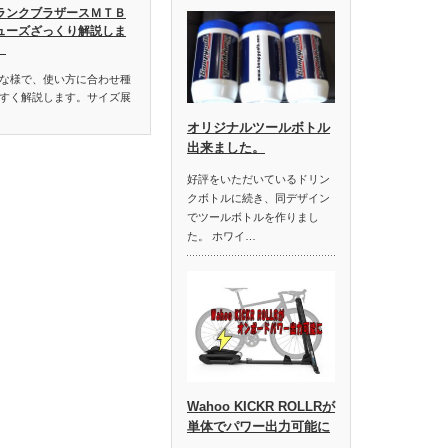
ランクブラザースＭＴＢ
ューズざっくり解説しま
。
な様で、使い方に合わせ種
すく解説します。サイズ展
オリジナルツールボトル
出来ました。
好評をいただいているドリン
クボトルに続き、同デザイン
でツールボトルを作りまし
た。 ホワイ…
Wahoo KICKR ROLLRが
単体でパワー出力可能に