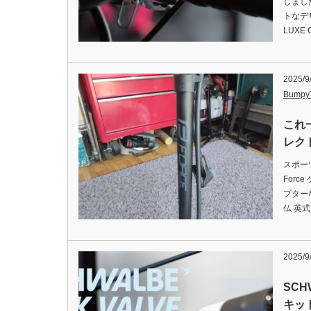
しまし
トなデ
LUXE C
2025/9
Bumpy
これ
レク
スポー
For
プター
仏 英式
2025/9
SC
キッ