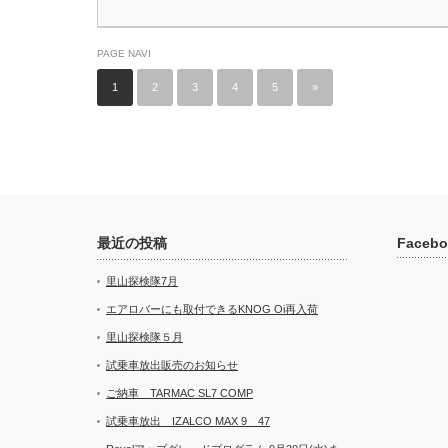
PAGE NAVI
1
2
3
4
5
»
最近の投稿
Facebo
里山探検隊7月
エアロバーにも取付できるKNOG Oi再入荷
里山探検隊５月
試乗車放出販売のお知らせ
ご納車 TARMAC SL7 COMP
試乗車放出 IZALCO MAX 9 47