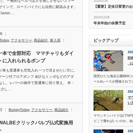
た。 一般的なベルっぽさを感じさせないスマー
2025/2/28
【重要】定休日変更のお
ザインで、ロードバイクにも自然に馴染みます。
lassic …
2024/12/28
年末年始の休業予定
/6
ピックアップ
Today
,
アクセサリー
,
商品紹介
,
新入荷
202
一本で全部対応 ママチャリもダイ
B
トに入れられるポンプ
（
ツ車も普通車も空気入れ一つで済ませたい方に。
国営ひたち海浜公園BMX
ce ゲージ付フロアポンプ 余計なトンボなどのアダ
ール&レースが開催されて
なし、レバーの操作で普通車に切り替え。 米・
 少し…
202
マ
い
/2
BumpyToday
,
アクセサリー
,
商品紹介
マウンテンバイク(以下MT
どこで乗ればいいのか。始
HWALBEクリックバルブ仏式変換用
ト
202