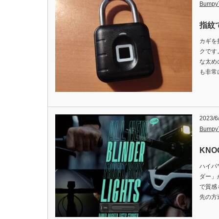
Bumpy
指紋
カギを
クです
な太め
も非常
2023/6
Bumpy
KNO
ハイパ
ダー」
で質感
先の方