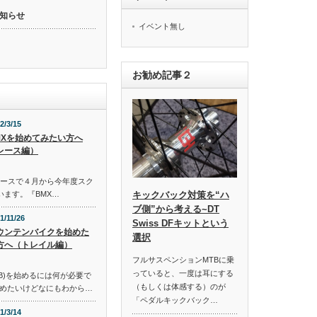
知らせ
イベント無し
お勧め記事２
2/3/15
MXを始めてみたい方へ
レース編）
コースで４月から今年度スク
います。『BMX…
キックバック対策を“ハ
ブ側”から考える~DT
1/11/26
Swiss DFキットという
ウンテンバイクを始めた
選択
方へ（トレイル編）
フルサスペンションMTBに乗
っていると、一度は耳にする
B)を始めるには何が必要で
（もしくは体感する）のが
めたいけどなにもわから…
「ペダルキックバック…
1/3/14