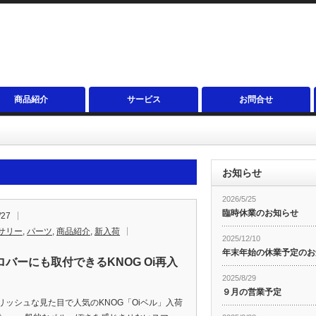
商品紹介
サービス
お問合せ
お知らせ
2026/5/25
臨時休業のお知らせ
/27
サリー
,
パーツ
,
商品紹介
,
新入荷
2025/12/10
年末年始の休業予定のお
ロバーにも取付できるKNOG Oi再入
2025/8/29
９月の営業予定
リッシュな見た目で人気のKNOG「Oiベル」入荷