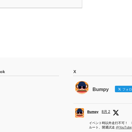
ok
X
Bumpy
フォロ
8月 2
Bumpy
イベント時以外走行不可！ 
ルート、開通試走
@YouTube