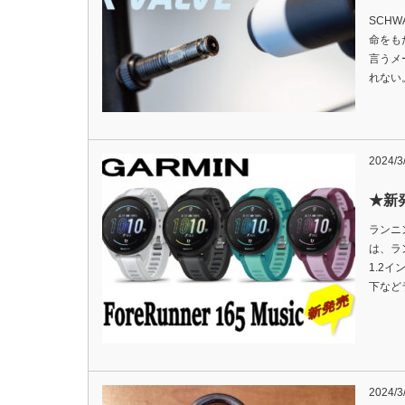
SCH
命をも
言うメ
れない
2024/3
★新発
ランニン
は、ラ
1.2
下など
2024/3