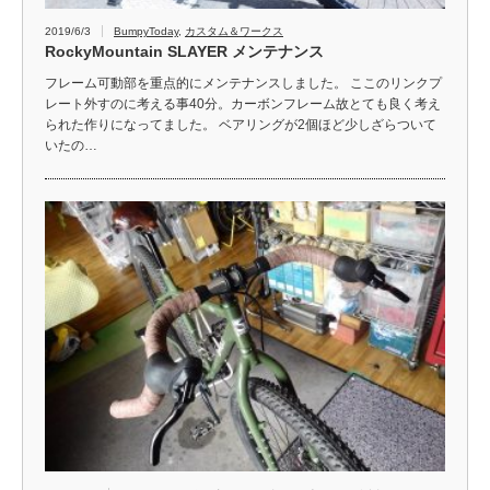
2019/6/3
BumpyToday
,
カスタム＆ワークス
RockyMountain SLAYER メンテナンス
フレーム可動部を重点的にメンテナンスしました。 ここのリンクプ
レート外すのに考える事40分。カーボンフレーム故とても良く考え
られた作りになってました。 ベアリングが2個ほど少しざらついて
いたの…