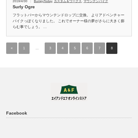
2019/4/30
BumpyToday
,
カスタム＆ワークス
,
マウンテンバイク
Surly Ogre
フラットバーからマウンテンドロップに交換。 よりアドベンチャー
バイクっぽくなりました。 これでオーナー様の夢がさらに大きく膨
らむ事でしょう。 …
«
1
…
3
4
5
6
7
8
Facebook