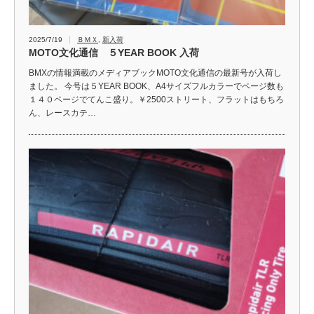
2025/7/19
ＢＭＸ
,
新入荷
MOTO文化通信 ５YEAR BOOK 入荷
BMXの情報満載のメディアブックMOTO文化通信の最新号が入荷し
ました。 今号は５YEAR BOOK、A4サイズフルカラーでページ数も
１４０ページでてんこ盛り。￥2500ストリート、フラットはもちろ
ん、レースカテ…