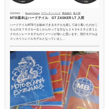
2025/9/2
BumpyToday
,
マウンテンバイク
,
商品紹介
,
新入荷
MTB基本はハードテイル GT ZASKER LT 入荷
ハードテイルMTBでお勧めできるモデルを探して辿り着いたのがこ
ちらのＧＴサズカー古くからやってる方ならＺＡＳＫＥＲと言うと
クロカンレースモデルのイメージが強いと思います。現行モデルは
スッカリトレイルモデルとなっていまし…