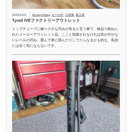
2025/12/2
BumpyToday
,
セール中
,
小径車
,
新入荷
Tyrell IVEファクトリーアウトレット
トップチューブに極々小さな凹みが有ると言う事で、検品で刎ねら
れたメーカーアウトレット品。ここと指摘されなければ気が付かな
いレベルの凹み。畳んで車に積んだりしてたらなるかも的な、私的
には全く気にならないです。 …