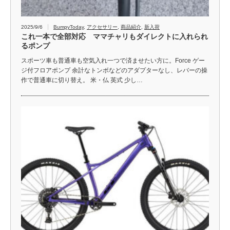
2025/9/6
BumpyToday
,
アクセサリー
,
商品紹介
,
新入荷
これ一本で全部対応 ママチャリもダイレクトに入れられ
るポンプ
スポーツ車も普通車も空気入れ一つで済ませたい方に。Force ゲー
ジ付フロアポンプ 余計なトンボなどのアダプターなし、レバーの操
作で普通車に切り替え。 米・仏 英式 少し…