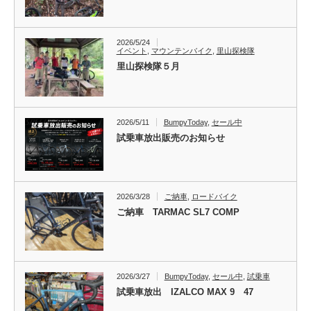
2026/5/24
イベント
,
マウンテンバイク
,
里山探検隊
里山探検隊５月
2026/5/11
BumpyToday
,
セール中
試乗車放出販売のお知らせ
2026/3/28
ご納車
,
ロードバイク
ご納車 TARMAC SL7 COMP
2026/3/27
BumpyToday
,
セール中
,
試乗車
試乗車放出 IZALCO MAX 9 47