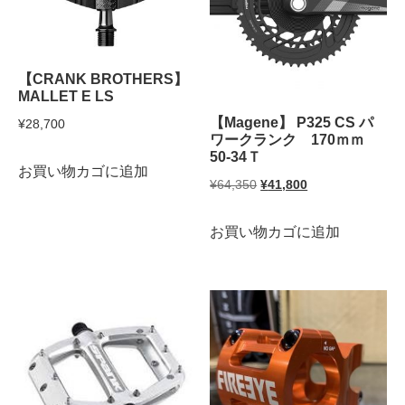
【CRANK BROTHERS】
MALLET E LS
【Magene】 P325 CS パ
¥
28,700
ワークランク 170ｍｍ
50-34Ｔ
お買い物カゴに追加
元
現
¥
64,350
¥
41,800
の
在
お買い物カゴに追加
価
の
格
価
は
格
¥64,350
は
で
¥41,800
し
で
た。
す。