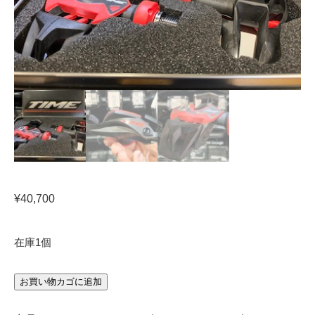
¥
40,700
在庫1個
【TIME】
お買い物カゴに追加
XPRESSO
12