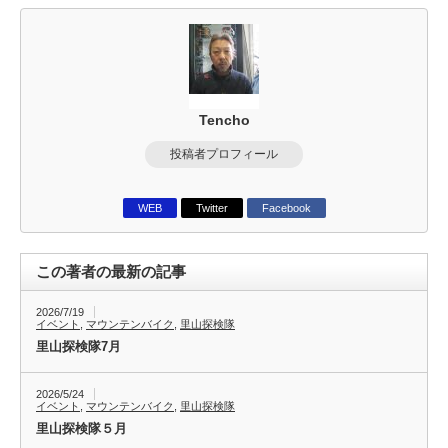
バ
バ
リ
リ
エ
エ
ー
Tencho
ー
シ
シ
投稿者プロフィール
ョ
ョ
ン
WEB
Twitter
Facebook
ン
が
が
あ
この著者の最新の記事
あ
り
2026/7/19
り
イベント
,
マウンテンバイク
,
里山探検隊
ま
ま
里山探検隊7月
す。
す。
2026/5/24
オ
イベント
,
マウンテンバイク
,
里山探検隊
オ
里山探検隊５月
プ
プ