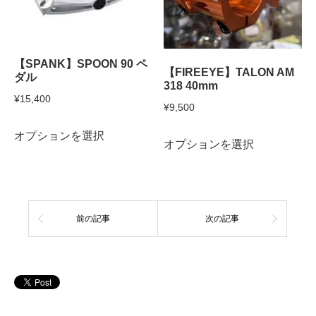
【SPANK】SPOON 90 ペ
【FIREEYE】TALON AM
ダル
318 40mm
¥
15,400
¥
9,500
こ
こ
オプションを選択
オプションを選択
の
の
商
商
品
品
に
前の記事
次の記事
に
は
は
複
複
数
数
の
の