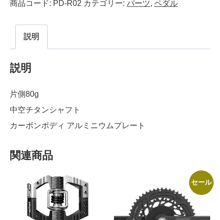
個
商品コード:
PD-R02
カテゴリー:
パーツ
,
ペダル
説明
説明
片側80g
中空チタンシャフト
カーボンボディ アルミニウムプレート
関連商品
セール