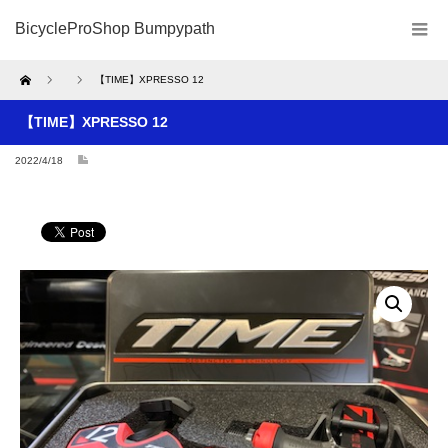
BicycleProShop Bumpypath
Home
【TIME】XPRESSO 12
【TIME】XPRESSO 12
2022/4/18