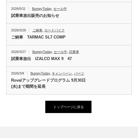
シ
シ
2026/5/11
BumpyToday
,
セール中
ョ
試乗車放出販売のお知らせ
ョ
ン
ン
2026/3/28
ご納車
,
ロードバイク
は
ご納車 TARMAC SL7 COMP
は
商
商
2026/3/27
BumpyToday
,
セール中
,
試乗車
品
品
試乗車放出 IZALCO MAX 9 47
ペ
ペ
ー
2026/3/9
BumpyToday
,
キャンペーン
,
パーツ
ー
Rovalアップグレードプログラム 9月30日
ジ
(水)まで期間を延長
ジ
か
か
ら
ら
トップページに戻る
選
選
択
択
で
で