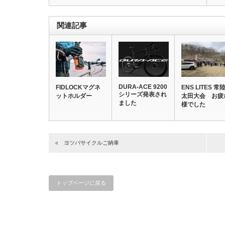
関連記事
DURA-ACE 9200
FIDLOCKマグネ
ENS LITES 常
シリーズ発表され
ットホルダー
太田大会 お疲
ました
様でした
ヨツバサイクルご納車
トップページに戻る