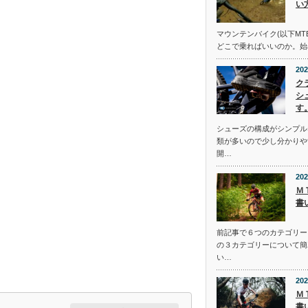
い
マウンテンバイク(以下MT
どこで乗ればいいのか。始
202
ク
シ
す
シューズの構成がシンプル
類が多いので少し分かりや
開…
202
Ｍ
書
前記事で６つのカテゴリー
の３カテゴリーについて簡
い…
202
Ｍ
書