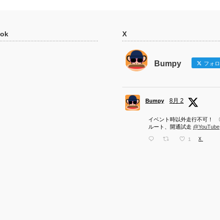
ok
X
Bumpy
フォロ
8月 2
Bumpy
イベント時以外走行不可！ 
ルート、開通試走
@YouTube
1
X