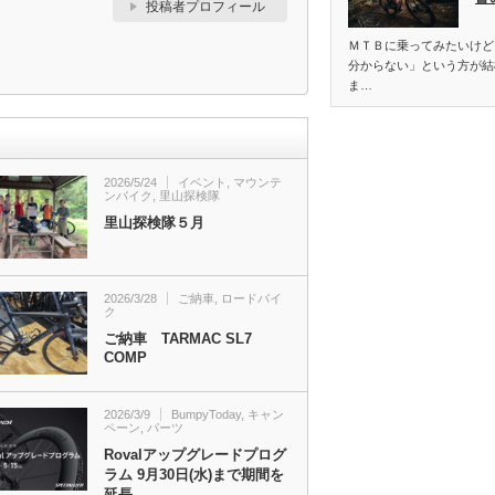
投稿者プロフィール
ＭＴＢに乗ってみたいけど
分からない」という方が結
ま…
2026/5/24
イベント
,
マウンテ
ンバイク
,
里山探検隊
里山探検隊５月
2026/3/28
ご納車
,
ロードバイ
ク
ご納車 TARMAC SL7
COMP
2026/3/9
BumpyToday
,
キャン
ペーン
,
パーツ
Rovalアップグレードプログ
ラム 9月30日(水)まで期間を
延長