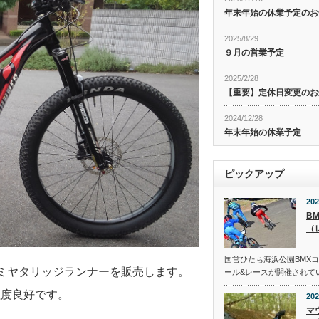
年末年始の休業予定のお
2025/8/29
９月の営業予定
2025/2/28
【重要】定休日変更のお
2024/12/28
年末年始の休業予定
ピックアップ
202
B
（
国営ひたち海浜公園BMX
ミヤタリッジランナーを販売します。
ール&レースが開催されて
程度良好です。
202
マ