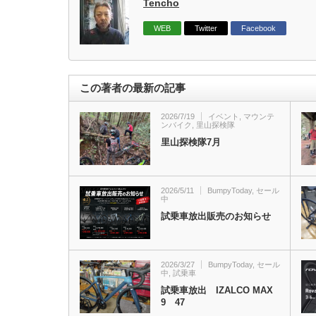
Tencho
WEB
Twitter
Facebook
この著者の最新の記事
2026/7/19
イベント
,
マウンテ
ンバイク
,
里山探検隊
里山探検隊7月
2026/5/11
BumpyToday
,
セール
中
試乗車放出販売のお知らせ
2026/3/27
BumpyToday
,
セール
中
,
試乗車
試乗車放出 IZALCO MAX
9 47