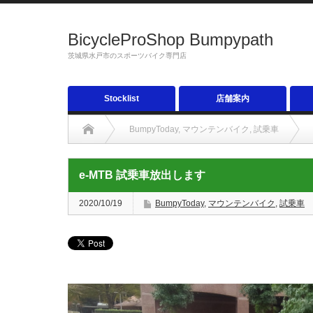
BicycleProShop Bumpypath
茨城県水戸市のスポーツバイク専門店
Stocklist
店舗案内
BumpyToday
,
マウンテンバイク
,
試乗車
e-MTB 試乗車放出します
2020/10/19
BumpyToday
,
マウンテンバイク
,
試乗車