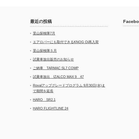
最近の投稿
Facebo
里山探検隊7月
エアロバーにも取付できるKNOG Oi再入荷
里山探検隊５月
試乗車放出販売のお知らせ
ご納車 TARMAC SL7 COMP
試乗車放出 IZALCO MAX 9 47
Rovalアップグレードプログラム 9月30日(水)ま
で期間を延長
HARO SR2.1
HARO FLIGHTLINE 24