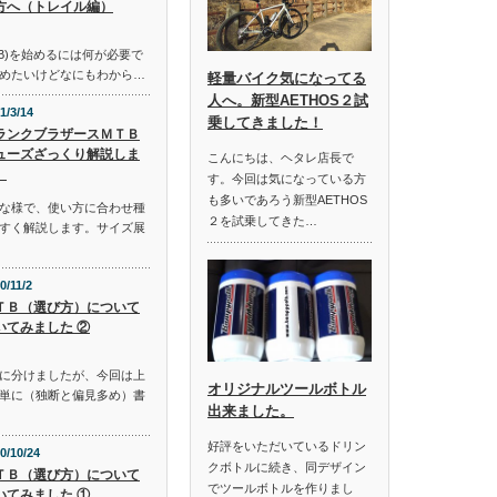
方へ（トレイル編）
B)を始めるには何が必要で
めたいけどなにもわから…
軽量バイク気になってる
人へ。新型AETHOS２試
1/3/14
乗してきました！
ランクブラザースＭＴＢ
ューズざっくり解説しま
こんにちは、ヘタレ店長で
。
す。今回は気になっている方
も多いであろう新型AETHOS
な様で、使い方に合わせ種
２を試乗してきた…
すく解説します。サイズ展
0/11/2
ＴＢ（選び方）について
いてみました ②
に分けましたが、今回は上
オリジナルツールボトル
単に（独断と偏見多め）書
出来ました。
好評をいただいているドリン
0/10/24
クボトルに続き、同デザイン
ＴＢ（選び方）について
でツールボトルを作りまし
いてみました ①