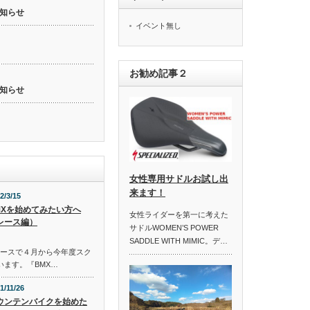
知らせ
イベント無し
お勧め記事２
知らせ
女性専用サドルお試し出
来ます！
2/3/15
MXを始めてみたい方へ
女性ライダーを第一に考えた
レース編）
サドルWOMEN’S POWER
SADDLE WITH MIMIC。デ…
コースで４月から今年度スク
います。『BMX…
1/11/26
ウンテンバイクを始めた