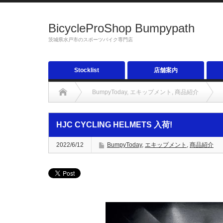
BicycleProShop Bumpypath
茨城県水戸市のスポーツバイク専門店
Stocklist
店舗案内
BumpyToday
,
エキップメント
,
商品紹介
HJC CYCLING HELMETS 入荷!
2022/6/12
BumpyToday
,
エキップメント
,
商品紹介