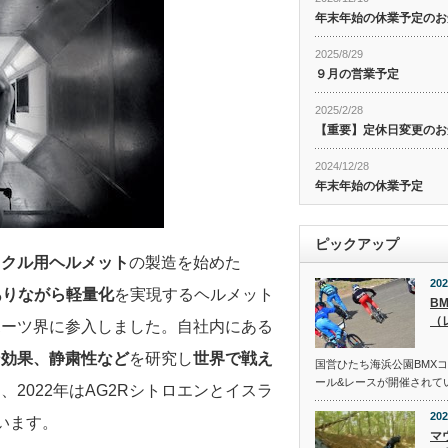
年末年始の休業予定のお
2025/8/29
９月の営業予定
2025/2/28
【重要】定休日変更のお
2024/12/28
年末年始の休業予定
ピックアップ
イクル用ヘルメット
の製造を始めた
202
ありながら軽量化
を実現するヘルメット
B
（
ポーツ界に参入しました。自社内にある
ン効果、静粛性など
を研究し
世界で戦え
国営ひたち海浜公園BMX
ール&レースが開催されて
、2022年はAG2Rシトロエンとイスラ
202
います。
マ