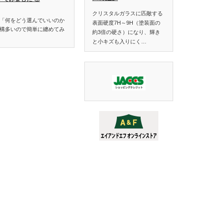
クリスタルガラスに匹敵する
「何をどう選んでいいのか
表面硬度7H～9H（塗装面の
構多いので簡単に纏めてみ
約3倍の硬さ）になり、輝き
と小キズも入りにく…