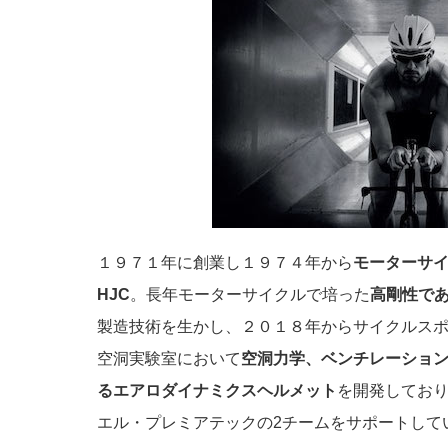
１９７１年に創業し１９７４年から
モーターサ
HJC
。長年モーターサイクルで培った
高剛性で
製造技術を生かし、２０１８年からサイクルス
空洞実験室において
空洞力学、ベンチレーショ
るエアロダイナミクスヘルメット
を開発しており
エル・プレミアテックの2チームをサポートして