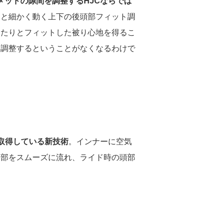
メットの隙間を調整するHJCならでは
ンと細かく動く上下の後頭部フィット調
ったりとフィットした被り心地を得るこ
て調整するということがなくなるわけで
取得している新技術
。インナーに空気
内部をスムーズに流れ、ライド時の頭部