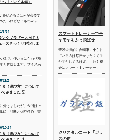
方へ（トレイル編）
B)を始めるには何が必要で
めたいけどなにもわから…
1/3/14
スマートトレーナーでモ
ランクブラザースＭＴＢ
ヤモヤをぶっ飛ばせ！
ューズざっくり解説しま
。
普段習慣的に自転車に乗られ
ている方は毎日乗りたくてモ
な様で、使い方に合わせ種
ヤモヤしてるはず。これを機
すく解説します。サイズ展
会にスマートトレーナー…
0/11/2
ＴＢ（選び方）について
いてみました ②
に分けましたが、今回は上
単に（独断と偏見多め）書
0/10/24
クリスタルコート「ガラ
ＴＢ（選び方）について
スの鎧」
いてみました ①