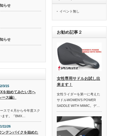
知らせ
イベント無し
お勧め記事２
知らせ
女性専用サドルお試し出
来ます！
2/3/15
MXを始めてみたい方へ
女性ライダーを第一に考えた
レース編）
サドルWOMEN’S POWER
SADDLE WITH MIMIC。デ…
コースで４月から今年度スク
います。『BMX…
1/11/26
ウンテンバイクを始めた