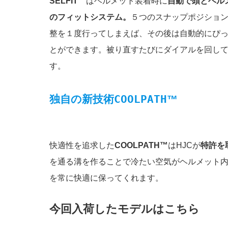
SELFIT™️
はヘルメット装着時に
自動で頭とヘル
のフィットシステム。
５つのスナップポジショ
整を１度行ってしまえば、その後は自動的にぴ
とができます。被り直すたびにダイアルを回し
す。
独自の新技術COOLPATH
™️
快適性を追求した
COOLPATH™️
はHJCが
特許を
を通る溝を作ることで冷たい空気がヘルメット
を常に快適に保ってくれます。
今回入荷したモデルはこちら