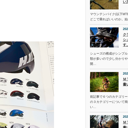
い
マウンテンバイク(以下MT
どこで乗ればいいのか。始
202
ク
シ
す
シューズの構成がシンプル
類が多いので少し分かりや
開…
202
Ｍ
書
前記事で６つのカテゴリー
の３カテゴリーについて簡
い…
202
Ｍ
書