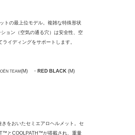
ルメットの最上位モデル。複雑な特殊形状
ーション（空気の通る穴）は安全性、空
てライディングをサポートします。
(M) ・
RED BLACK
(M)
ROËN TEAM
に趣きをおいたセミエアロヘルメット。セ
™️とCOOLPATH™️が搭載され、重量