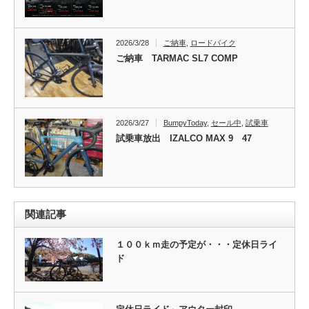
2026/3/28
ご納車
,
ロードバイク
ご納車 TARMAC SL7 COMP
2026/3/27
BumpyToday
,
セール中
,
試乗車
試乗車放出 IZALCO MAX 9 47
関連記事
１００ｋｍ走の予定が・・・定休日ライ
ド