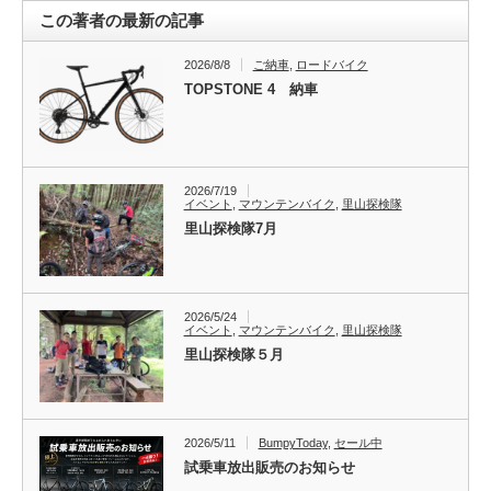
この著者の最新の記事
2026/8/8
ご納車
,
ロードバイク
TOPSTONE 4 納車
2026/7/19
イベント
,
マウンテンバイク
,
里山探検隊
里山探検隊7月
2026/5/24
イベント
,
マウンテンバイク
,
里山探検隊
里山探検隊５月
2026/5/11
BumpyToday
,
セール中
試乗車放出販売のお知らせ