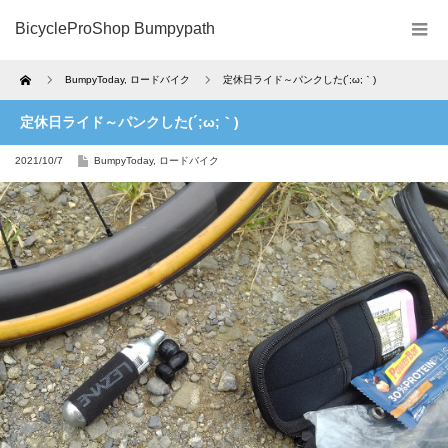
BicycleProShop Bumpypath
Home
BumpyToday
,
ロードバイク
定休日ライド～パンクした(´;ω;｀)
定休日ライド～パンクした(´;ω;｀)
2021/10/7
BumpyToday
,
ロードバイク